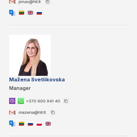
jonas@htl.lt
Mažena Svetlikovska
Manager
+370 600 941 40
mazena@htl.lt