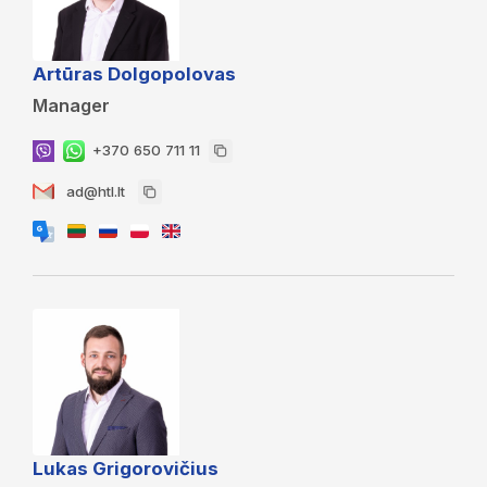
Artūras Dolgopolovas
Manager
+370 650 711 11
ad@htl.lt
Lukas Grigorovičius