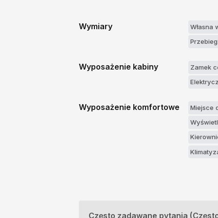
Wymiary
Własna 
Przebieg
Wyposażenie kabiny
Zamek ce
Elektryc
Wyposażenie komfortowe
Miejsce 
Wyświetl
Kierowni
Klimatyz
Często zadawane pytania (Częst