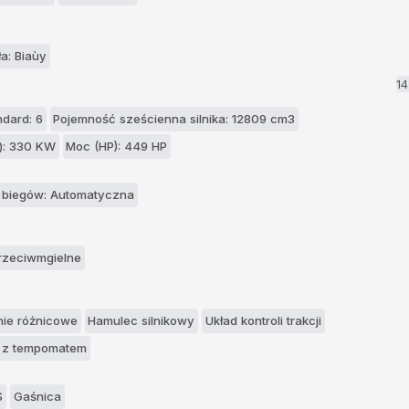
ła: Biaùy
1
ndard: 6
Pojemność sześcienna silnika: 12809 cm3
): 330 KW
Moc (HP): 449 HP
 biegów: Automatyczna
rzeciwmgielne
ie różnicowe
Hamulec silnikowy
Układ kontroli trakcji
t z tempomatem
S
Gaśnica