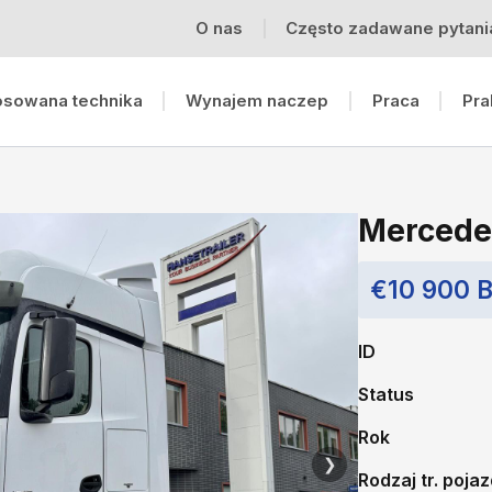
O nas
Często zadawane pytani
osowana technika
Wynajem naczep
Praca
Pra
Mercede
€10 900 
ID
Status
Rok
❯
Rodzaj tr. poja