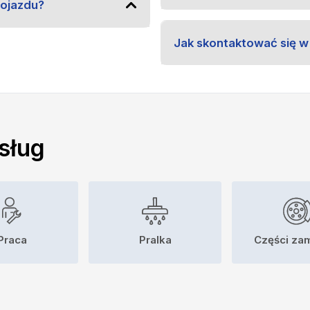
pojazdu?
Jak skontaktować się w
sług
Praca
Pralka
Części za