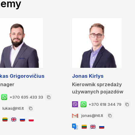
żemy
kas Grigorovičius
Jonas Kirlys
nager
Kierownik sprzedaży
używanych pojazdów
+370 635 433 33
+370 618 344 79
lukas@htl.lt
jonas@htl.lt