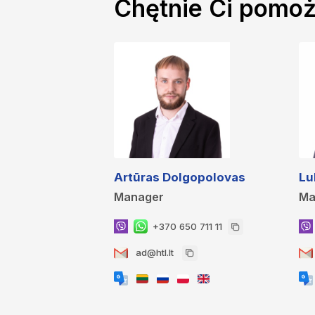
Chętnie Ci pomo
Artūras Dolgopolovas
Lu
Manager
Ma
+370 650 711 11
ad@htl.lt