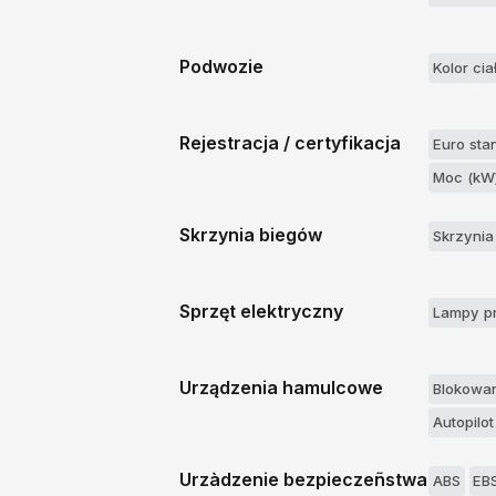
Podwozie
Kolor cia
Rejestracja / certyfikacja
Euro sta
Moc (kW
Skrzynia biegów
Skrzynia
Sprzęt elektryczny
Lampy p
Urządzenia hamulcowe
Blokowan
Autopilo
Urzàdzenie bezpieczeñstwa
ABS
EB