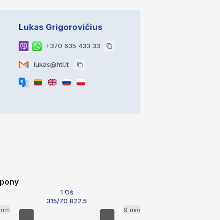
Lukas Grigorovičius
+370 635 433 33
lukas@htl.lt
pony
1 Oś
315/70 R22.5
 mm
9 mm