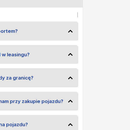
|
portem?
 w leasingu?
dy za granicę?
mam przy zakupie pojazdu?
na pojazdu?