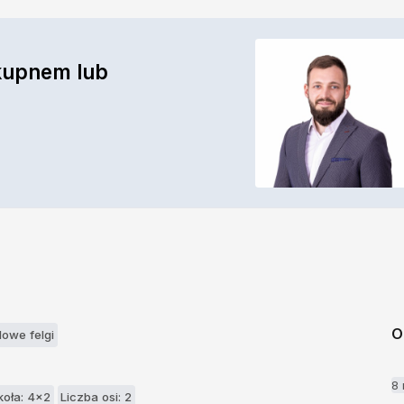
kupnem lub
O
alowe felgi
8
koła: 4x2
Liczba osi: 2