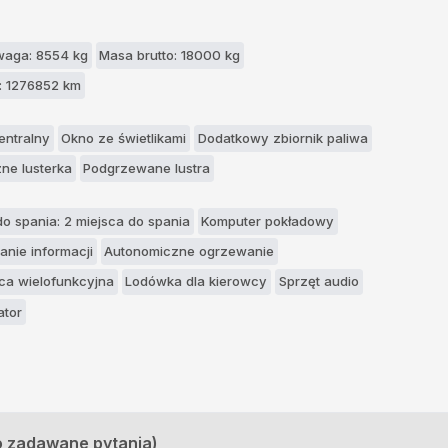
waga: 8554 kg
Masa brutto: 18000 kg
: 1276852 km
ntralny
Okno ze świetlikami
Dodatkowy zbiornik paliwa
zne lusterka
Podgrzewane lustra
do spania: 2 miejsca do spania
Komputer pokładowy
anie informacji
Autonomiczne ogrzewanie
ca wielofunkcyjna
Lodówka dla kierowcy
Sprzęt audio
ator
o zadawane pytania)