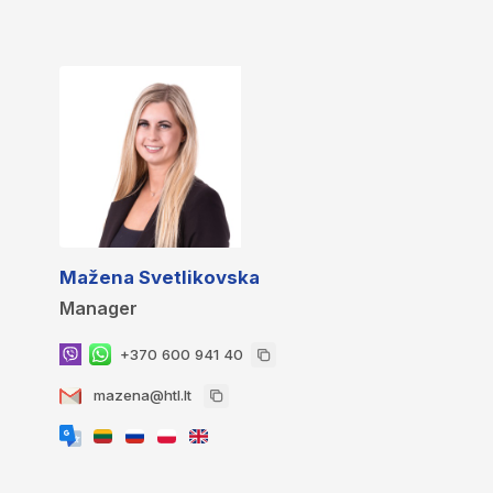
Mažena Svetlikovska
Manager
+370 600 941 40
mazena@htl.lt