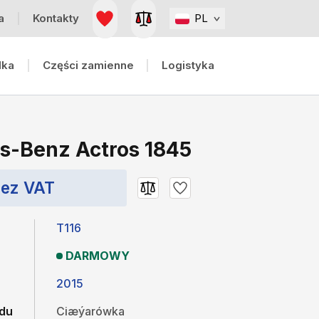
a
Kontakty
PL
lka
Części zamienne
Logistyka
s-Benz Actros 1845
Bez VAT
T116
DARMOWY
2015
zdu
Ciæýarówka