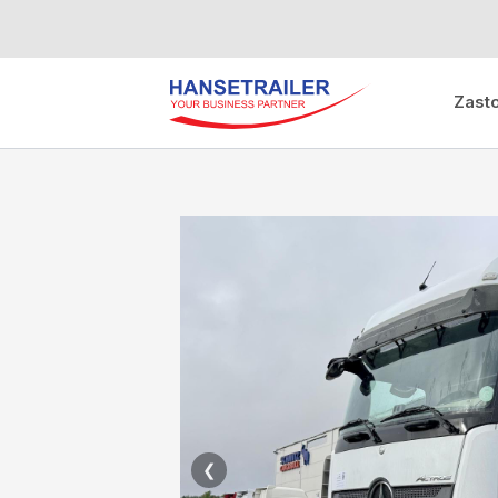
Zast
❮