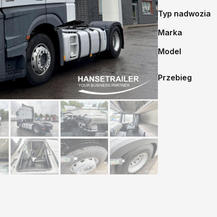
Typ nadwozia
Marka
Model
Przebieg