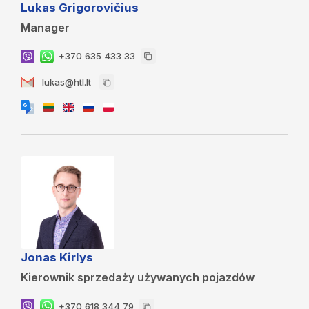
Lukas Grigorovičius
Manager
+370 635 433 33
lukas@htl.lt
Jonas Kirlys
Kierownik sprzedaży używanych pojazdów
+370 618 344 79