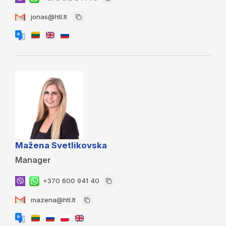
jonas@htl.lt
Mažena Svetlikovska
Manager
+370 600 941 40
mazena@htl.lt