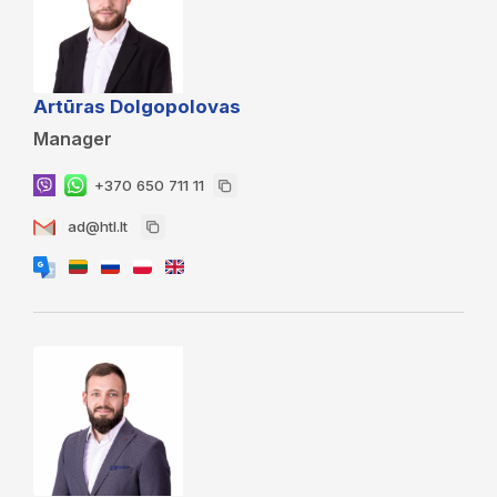
Artūras Dolgopolovas
Manager
+370 650 711 11
ad@htl.lt