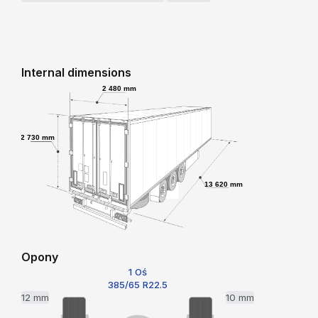
Internal dimensions
2 480 mm
2 730 mm
13 620 mm
Opony
1 Oś
385/65 R22.5
12 mm
10 mm