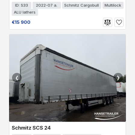
ID: S33
2022-07 a.
Schmitz Cargobull
Multilock
ALU lathers
€15 900
❮
❯
Schmitz SCS 24