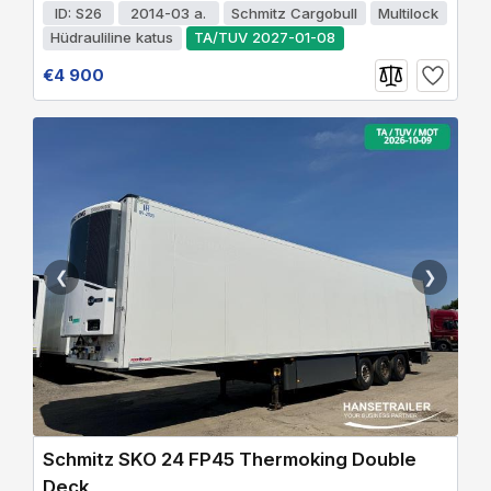
ID: S26
2014-03 a.
Schmitz Cargobull
Multilock
Hüdrauliline katus
TA/TUV 2027-01-08
€4 900
❮
❯
Schmitz SKO 24 FP45 Thermoking Double
Deck