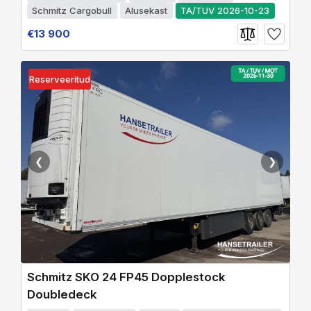
Schmitz Cargobull
Alusekast
TA/TUV 2026-10-23
€13 900
Reserveeritud
❮
❯
Schmitz SKO 24 FP45 Dopplestock
Doubledeck