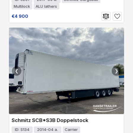
Multilock
ALU lathers
€4 900
❮
❯
Schmitz SCB*S3B Doppelstock
ID: S134
2014-04 a.
Carrier