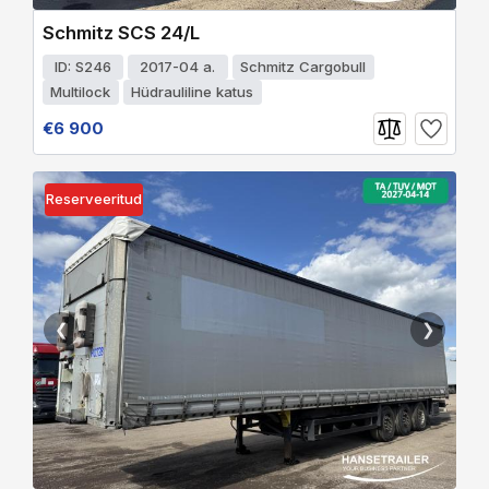
Schmitz SCS 24/L
ID: S246
2017-04 a.
Schmitz Cargobull
Multilock
Hüdrauliline katus
€6 900
Reserveeritud
❮
❯