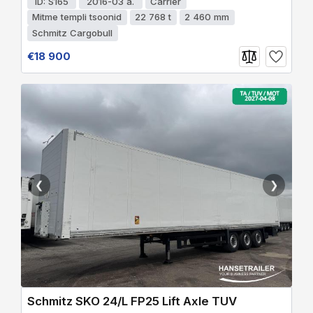
ID: S165
2016-03 a.
Carrier
Mitme templi tsoonid
22 768 t
2 460 mm
Schmitz Cargobull
€18 900
❮
❯
Schmitz SKO 24/L FP25 Lift Axle TUV