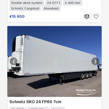
Double deck system
24 077 t
2 490 mm
Schmitz Cargobull
Alusekast
€15 900
❮
❯
Schmitz SKO 24 FP60 7cm