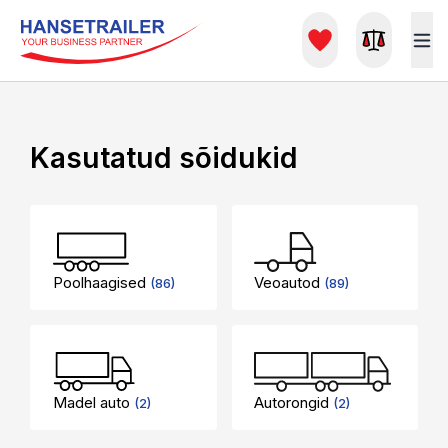
Kasutatud sõidukid
Poolhaagised
Veoautod
(86)
(89)
Madel auto
Autorongid
(2)
(2)