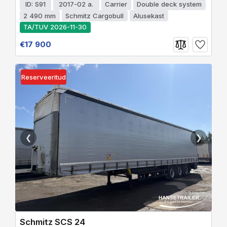
ID: S91
2017-02 a.
Carrier
Double deck system
2 490 mm
Schmitz Cargobull
Alusekast
TA/TUV 2026-11-30
€17 900
Reserveeritud
❮
❯
Schmitz SCS 24