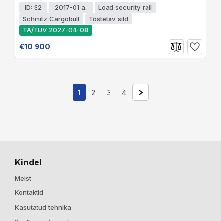
ID: S2
2017-01 a.
Load security rail
Schmitz Cargobull
Tõstetav sild
TA/TUV 2027-04-08
€10 900
1
2
3
4
Kindel
Meist
Kontaktid
Kasutatud tehnika