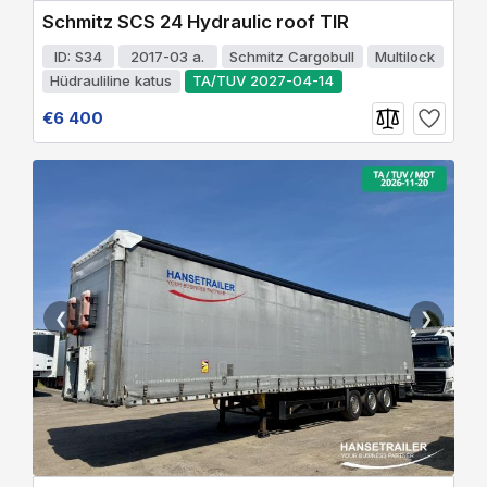
Schmitz SCS 24 Hydraulic roof TIR
ID: S34
2017-03 a.
Schmitz Cargobull
Multilock
Hüdrauliline katus
TA/TUV 2027-04-14
€6 400
❮
❯