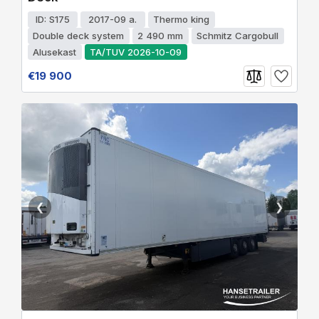
ID: S175
2017-09 a.
Thermo king
Double deck system
2 490 mm
Schmitz Cargobull
Alusekast
TA/TUV 2026-10-09
€19 900
❮
❯