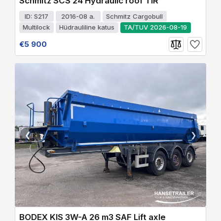
Schmitz SCS 24 Hydraulic roof TIR
ID: S217
2016-08 a.
Schmitz Cargobull
Multilock
Hüdrauliline katus
TA/TUV 2026-08-19
€5 900
❮
❯
BODEX KIS 3W-A 26 m3 SAF Lift axle