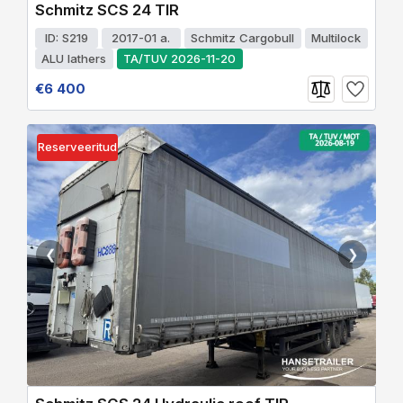
Schmitz SCS 24 TIR
ID: S219
2017-01 a.
Schmitz Cargobull
Multilock
ALU lathers
TA/TUV 2026-11-20
€6 400
Reserveeritud
❮
❯