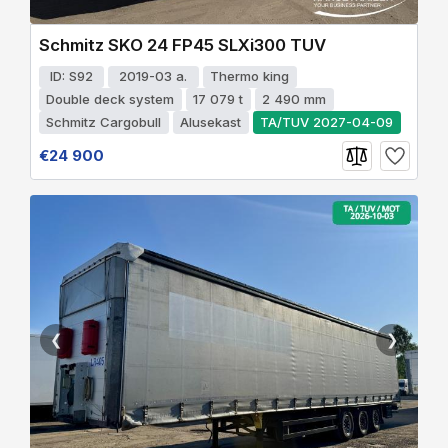
Schmitz SKO 24 FP45 SLXi300 TUV
ID: S92
2019-03 a.
Thermo king
Double deck system
17 079 t
2 490 mm
Schmitz Cargobull
Alusekast
TA/TUV 2027-04-09
€24 900
❮
❯