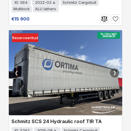
ID: S64
2022-02 a.
Schmitz Cargobull
Multilock
ALU lathers
€15 900
Reserveeritud
❮
❯
Schmitz SCS 24 Hydraulic roof TIR TA
ID: S262
2015-08 a.
Schmitz Cargobull