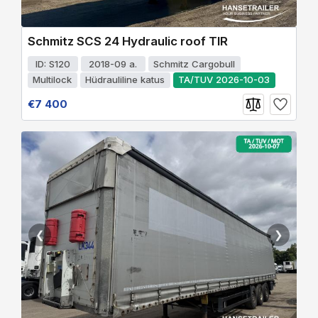
Schmitz SCS 24 Hydraulic roof TIR
ID: S120
2018-09 a.
Schmitz Cargobull
Multilock
Hüdrauliline katus
TA/TUV 2026-10-03
€7 400
❮
❯