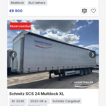
Multilock
ALU lathers
€8 900
Reserveeritud
❮
❯
Schmitz SCS 24 Multilock XL
ID: S245
2022-06 a.
Schmitz Cargobull