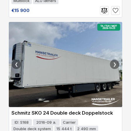
Multilock
ALU lathers
€15 900
❮
❯
Schmitz SKO 24 Double deck Doppelstock
ID: S168
2016-09 a.
Carrier
Double deck system
15 444 t
2 490 mm