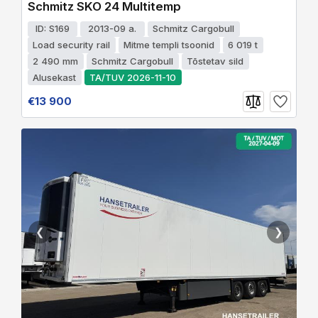
Schmitz SKO 24 Multitemp
ID: S169
2013-09 a.
Schmitz Cargobull
Load security rail
Mitme templi tsoonid
6 019 t
2 490 mm
Schmitz Cargobull
Tõstetav sild
Alusekast
TA/TUV 2026-11-10
€13 900
❮
❯