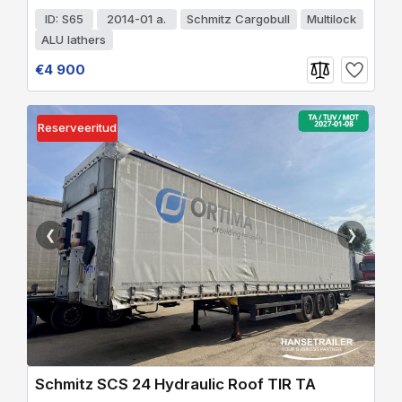
ID: S65
2014-01 a.
Schmitz Cargobull
Multilock
ALU lathers
€4 900
Reserveeritud
❮
❯
Schmitz SCS 24 Hydraulic Roof TIR TA