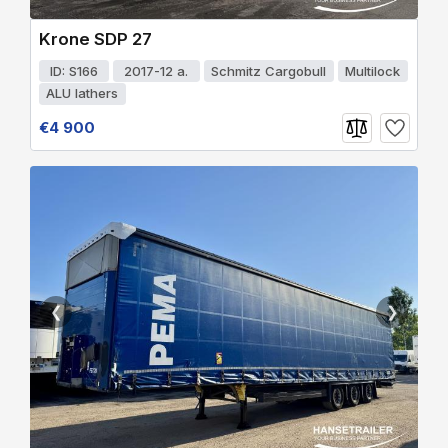
Krone SDP 27
ID: S166
2017-12 a.
Schmitz Cargobull
Multilock
ALU lathers
€4 900
❮
❯