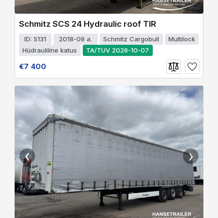
Schmitz SCS 24 Hydraulic roof TIR
ID: S131
2018-09 a.
Schmitz Cargobull
Multilock
Hüdrauliline katus
TA/TUV 2026-10-07
€7 400
❮
❯