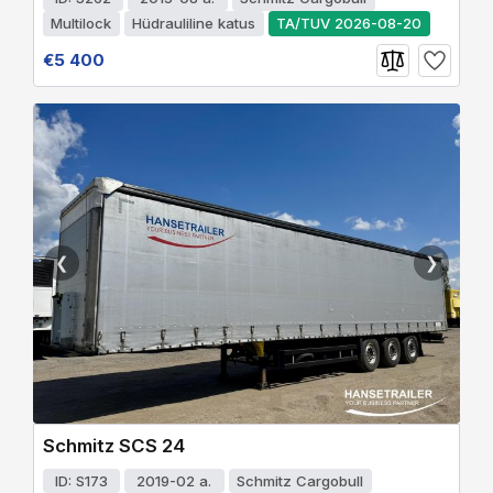
Multilock
Hüdrauliline katus
TA/TUV 2026-08-20
€5 400
❮
❯
Schmitz SCS 24
ID: S173
2019-02 a.
Schmitz Cargobull