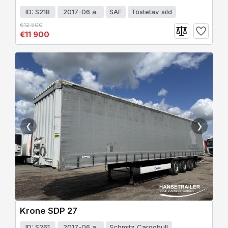
ID: S218
2017-06 a.
SAF
Tõstetav sild
€12 500
€11 900
❮
❯
Krone SDP 27
ID: S261
2017-06 a.
Schmitz Cargobull