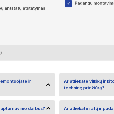
Padangų montavima
abų antstatų atstatymas
)
remontuojate ir
Ar atliekate vilkikų ir ki
techninę priežiūrą?
ir aptarnavimo darbus?
Ar atliekate ratų ir pa