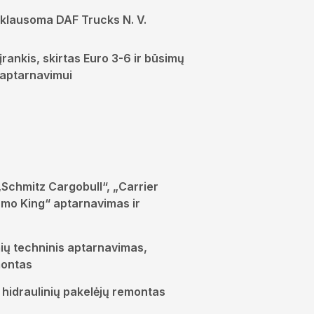
klausoma DAF Trucks N. V.
rankis, skirtas Euro 3-6 ir būsimų
 aptarnavimui
Schmitz Cargobull“, „Carrier
rmo King“ aptarnavimas ir
mių techninis aptarnavimas,
montas
r hidraulinių pakelėjų remontas