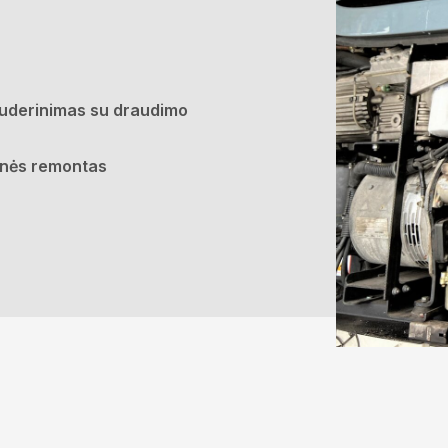
suderinimas su draudimo
onės remontas