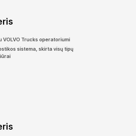
eris
 VOLVO Trucks operatoriumi
stikos sistema, skirta visų tipų
iūrai
eris