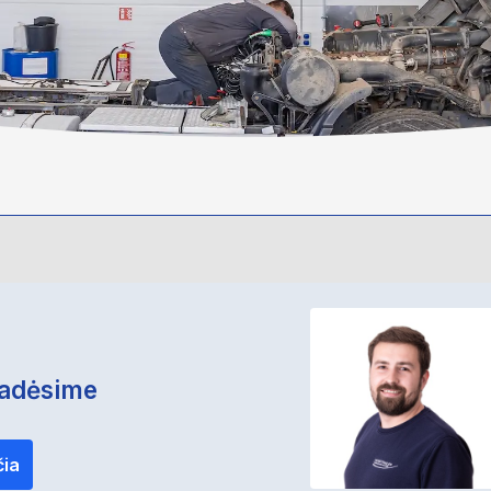
padėsime
čia