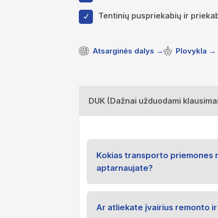
Tentinių puspriekabių ir priek
Atsarginės dalys →
Plovykla →
DUK (Dažnai užduodami klausimai
Kokias transporto priemones 
aptarnaujate?
Ar atliekate įvairius remonto 