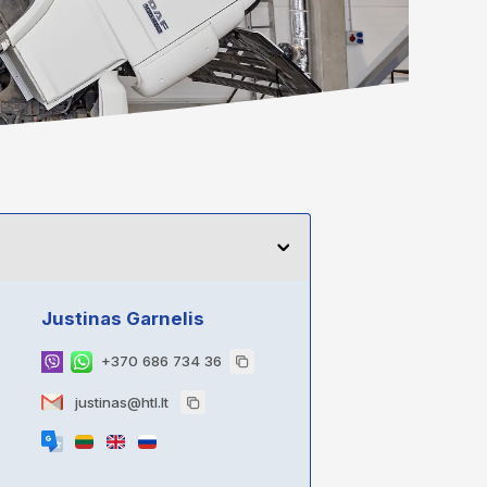
Justinas Garnelis
+370 686 734 36
justinas@htl.lt