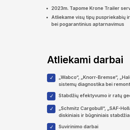
2023m. Tapome Krone Trailer serv
Atliekame visų tipų puspriekabių i
bei pogarantinius aptarnavimus
Atliekami darbai
„Wabco“, „Knorr-Bremse“, „Hald
sistemų diagnostika bei remon
Stabdžių efektyvumo ir ratų ge
„Schmitz Cargobull“, „SAF-Holl
diskiniais ir būgniniais stabdž
Suvirinimo darbai