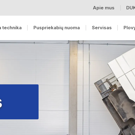
Apie mus
DU
 technika
Puspriekabių nuoma
Servisas
Plov
s