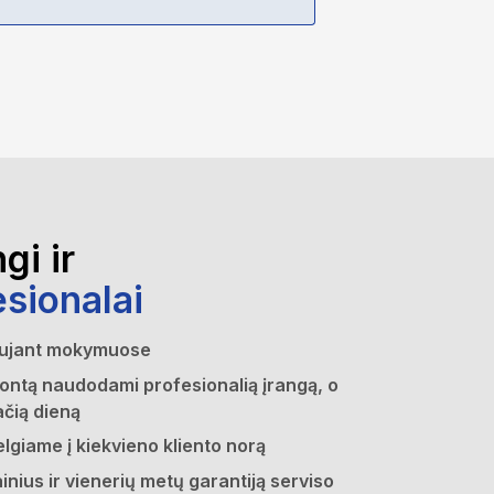
gi ir
esionalai
aujant mokymuose
ontą naudodami profesionalią įrangą, o
čią dieną
lgiame į kiekvieno kliento norą
inius ir vienerių metų garantiją serviso