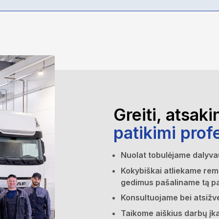
Greiti, atsakin
patikimi prof
Nuolat tobulėjame dalyv
Kokybiškai atliekame rem
gedimus pašaliname tą pa
Konsultuojame bei atsižve
Taikome aiškius darbų įka