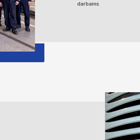
darbams