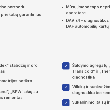
iso partneriu
Mūsų įmonė tapo nepri
operatore
r priekabų garantinius
DAVIE4 – diagnostikos į
DAF automobilių kartų
ex“ stabdžių ir oro
Šaldymo agregatų „
tas
Transicold“ ir „The
diagnostika
ometrijos patikra
Vilkikų ir sunkveži
and“, „BPW“ ašių su
diagnostika bei re
iais remontas
Sukabinimo įtaisų i