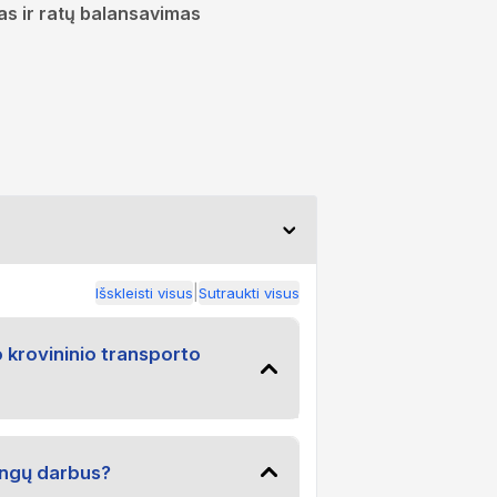
s ir ratų balansavimas
|
Išskleisti visus
Sutraukti visus
to krovininio transporto
dangų darbus?