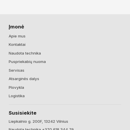
Įmonė
Apie mus
Kontaktai
Naudota technika
Puspriekabių nuoma
Servisas
Atsarginės dalys
Plovykla
Logistika
Susisiekite
Liepkalnio g. 200F, 13242 Vilnius
Naudota technika +370 618 344 79