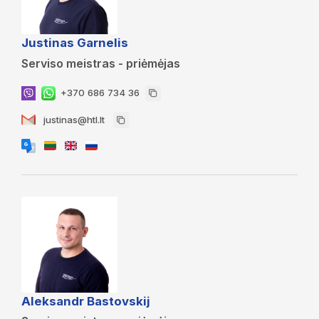
Justinas Garnelis
Serviso meistras - priėmėjas
+370 686 734 36
justinas@htl.lt
Aleksandr Bastovskij