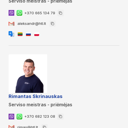
Serviso meistras - priėmėjas
+370 665 134 79
aleksandr@htl.lt
Rimantas Skrinauskas
Serviso meistras - priėmėjas
+370 682 123 08
rimas@htl.lt