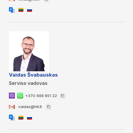
Vaidas Švabauskas
Serviso vadovas
+370 698 851 22
vaidas@htl.lt