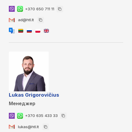
+370 650 711 11
ad@htl.lt
Lukas Grigorovičius
Менеджер
+370 635 433 33
lukas@htl.lt