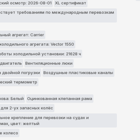
ский осмотр: 2026-08-01
XL сертификат
ствует требованиям по международным перевозкам
ный агрегат: Carrier
холодильного агрегата: Vector 1550
оботы холодильной установки: 21628 ч
двигатель
Вентиляционные люки
 двойной погрузки
Воздушные пластиковые каналы
еский термометр
зова: Белый
Оцинкованная клепанная рама
 для 2-ух запасных колёс
ьное крепление для перевозки нa судaх и
мaх, цвет: желтый
е колесо