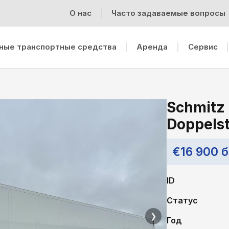
О нас
Часто задаваемые вопросы
ные транспортные средства
Аренда
Cервис
Schmitz
Doppels
€16 900 
ID
Статус
❯
Год