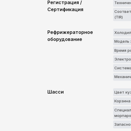
Регистрация /
Техниче
Сертификация
Соответ
(TIR)
Рефрижераторное
Холодиль
оборудование
Модель 
Время р
Электро
Система
Механич
Шасси
Цвет ку
Корзина
Специал
морпaро
Запасно