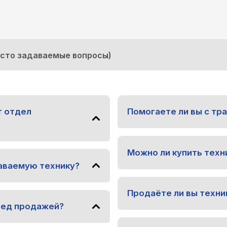
асто задаваемые вопросы)
т отдел
Помогаете ли вы с тр
Можно ли купить техни
аваемую технику?
Продаёте ли вы техни
ред продажей?