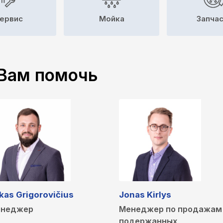
ервис
Мойка
Запча
Вам помочь
kas Grigorovičius
Jonas Kirlys
неджер
Менеджер по продажам
подержанных