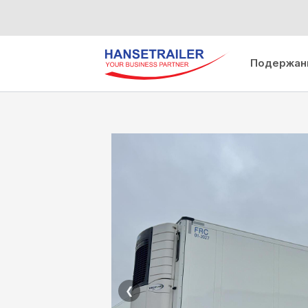
Подержан
❮