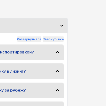
|
Развернуть все
Свернуть все
анспортировкой?
ку в лизинг?
ку за рубеж?