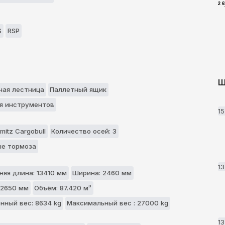
2 
S
RSP
Ш
aя лестницa
Паллетный ящик
я инструментов
1
mitz Cargobull
Количество осей: 3
е тормоза
1
няя длина: 13410 мм
Ширина: 2460 мм
 2650 мм
Объём: 87.420 м³
нный вес: 8634 kg
Максимальный вес : 27000 kg
1