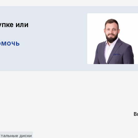
упке или
омочь
В
Стальные диски