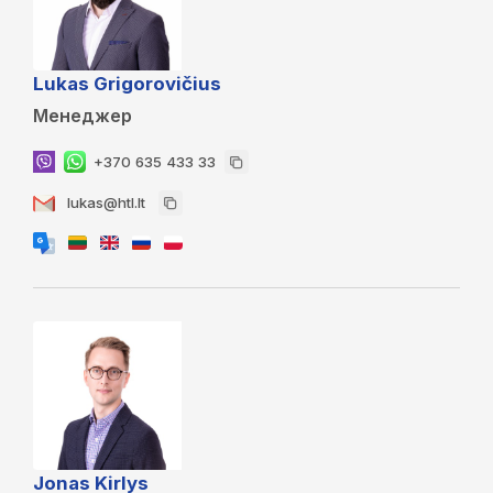
Lukas Grigorovičius
Менеджер
+370 635 433 33
lukas@htl.lt
Jonas Kirlys