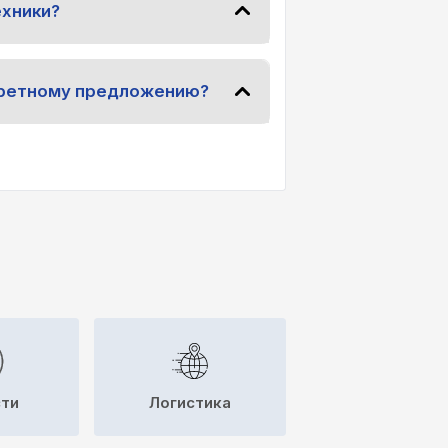
ехники?
нкретному предложению?
сти
Логистика