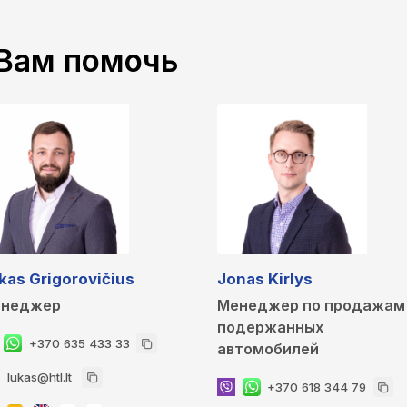
Вам помочь
kas Grigorovičius
Jonas Kirlys
неджер
Менеджер по продажам
подержанных
+370 635 433 33
автомобилей
lukas@htl.lt
+370 618 344 79