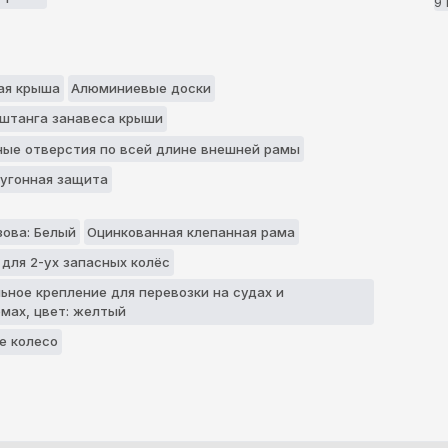
9
ая крыша
Алюминиевые доски
 штанга занавеса крыши
ые отверстия по всей длине внешней рамы
угонная защита
зова: Белый
Оцинкованная клепанная рама
 для 2-ух запасных колёс
ьное крепление для перевозки нa судaх и
мaх, цвет: желтый
е колесо