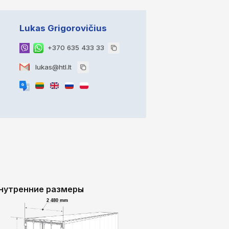
Lukas Grigorovičius
+370 635 433 33
lukas@htl.lt
нутренние размеры
2 480 mm