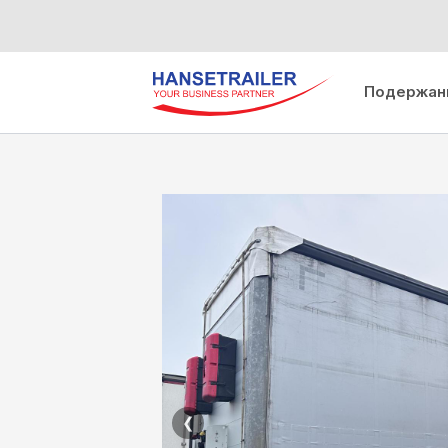
Подержан
❮