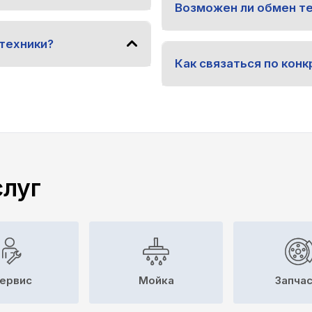
Возможен ли обмен т
техники?
Как связаться по ко
слуг
ервис
Мойка
Запча