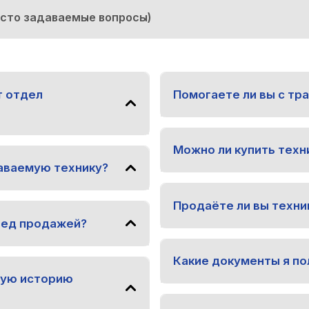
асто задаваемые вопросы)
т отдел
Помогаете ли вы с тр
Можно ли купить техни
аваемую технику?
Продаёте ли вы техни
ред продажей?
Какие документы я по
ную историю