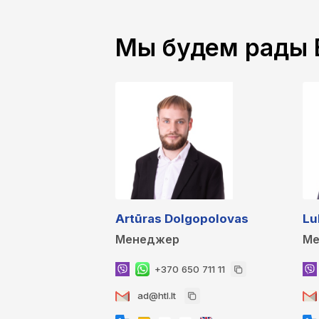
Мы будем рады 
Artūras Dolgopolovas
Lu
Менеджер
Ме
+370 650 711 11
ad@htl.lt