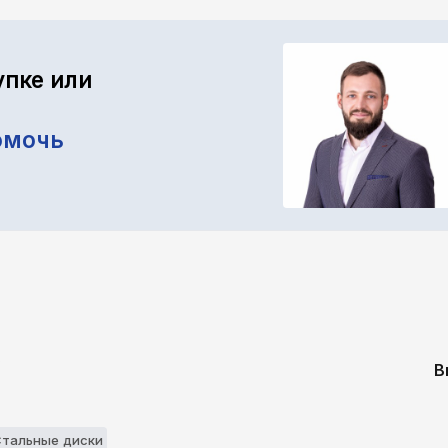
упке или
омочь
В
Стальные диски