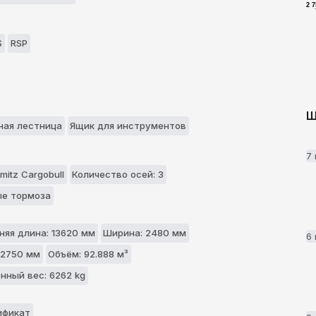
2 
S
RSP
Ш
aя лестницa
Ящик для инструментов
7
mitz Cargobull
Количество осей: 3
е тормоза
няя длина: 13620 мм
Ширина: 2480 мм
6
 2750 мм
Объём: 92.888 м³
нный вес: 6262 kg
ификат