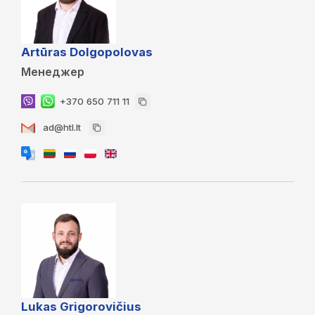
Artūras Dolgopolovas
Менеджер
+370 650 711 11
ad@htl.lt
Lukas Grigorovičius