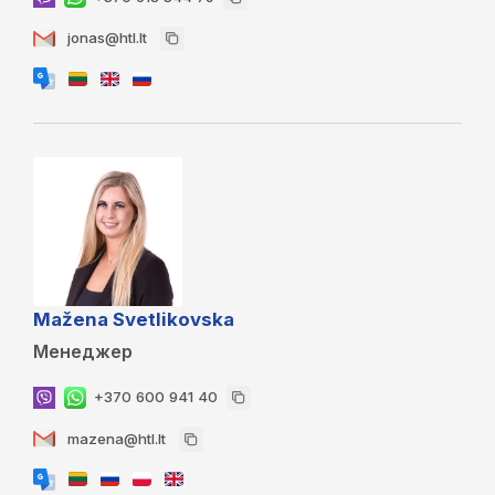
jonas@htl.lt
Mažena Svetlikovska
Менеджер
+370 600 941 40
mazena@htl.lt