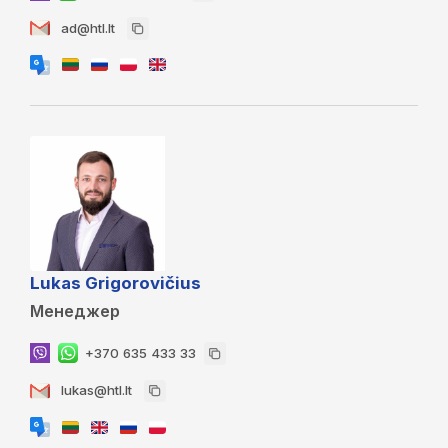
ad@htl.lt
Lukas Grigorovičius
Менеджер
+370 635 433 33
lukas@htl.lt