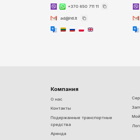
+370 650 711 11
ad@htl.lt
Компания
Cер
О нас
Зап
Контакты
Мой
Подержанные транспортные
средства
Лог
Аренда