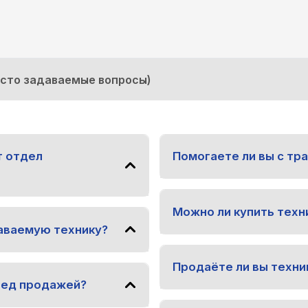
асто задаваемые вопросы)
т отдел
Помогаете ли вы с тр
Можно ли купить техни
аваемую технику?
Продаёте ли вы техни
ред продажей?