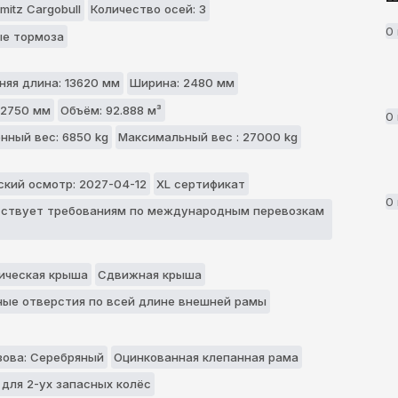
mitz Cargobull
Количество осей: 3
0
е тормоза
няя длина: 13620 мм
Ширина: 2480 мм
 2750 мм
Объём: 92.888 м³
0
нный вес: 6850 kg
Максимальный вес : 27000 kg
ский осмотр: 2027-04-12
XL сертификат
0
ствует требованиям по международным перевозкам
ическая крыша
Сдвижная крыша
ые отверстия по всей длине внешней рамы
зова: Серебряный
Оцинкованная клепанная рама
 для 2-ух запасных колёс