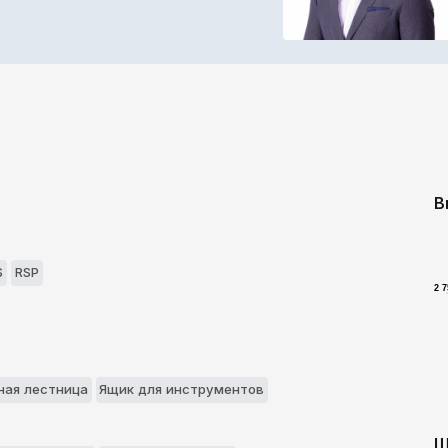
В
S
RSP
2 
aя лестницa
Ящик для инструментов
Ш