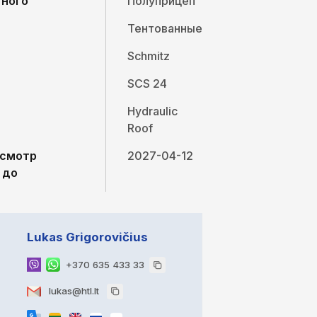
тного
Полуприцеп
Тентованные
Schmitz
SCS 24
Hydraulic
Roof
осмотр
2027-04-12
 до
Lukas Grigorovičius
+370 635 433 33
lukas@htl.lt