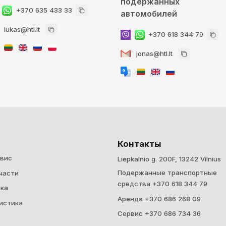
подержанных
+370 635 433 33
автомобилей
lukas@htl.lt
+370 618 344 79
jonas@htl.lt
Контакты
вис
Liepkalnio g. 200F, 13242 Vilnius
Подержанные транспортные
части
средства +370 618 344 79
ка
Аренда +370 686 268 09
истика
Cервис +370 686 734 36