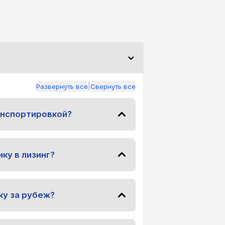
|
Развернуть все
Свернуть все
анспортировкой?
ку в лизинг?
ку за рубеж?