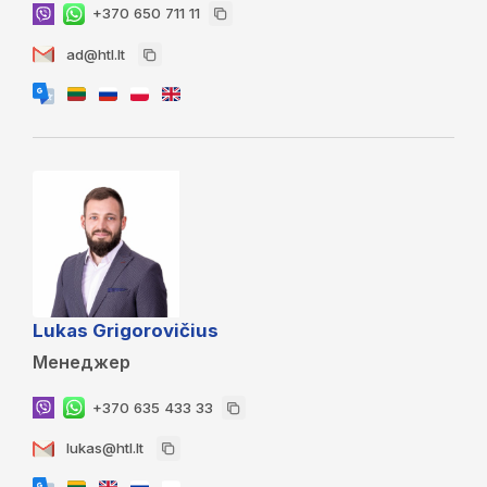
+370 650 711 11
ad@htl.lt
Lukas Grigorovičius
Менеджер
+370 635 433 33
lukas@htl.lt