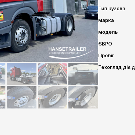
Тип кузова
марка
модель
ЄВРО
Пробіг
Техогляд діє 