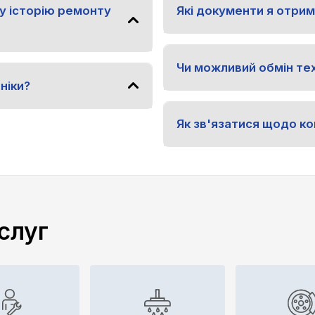
у історію ремонту
Які документи я отрим
Чи можливий обмін тех
ніки?
Як зв'язатися щодо ко
слуг