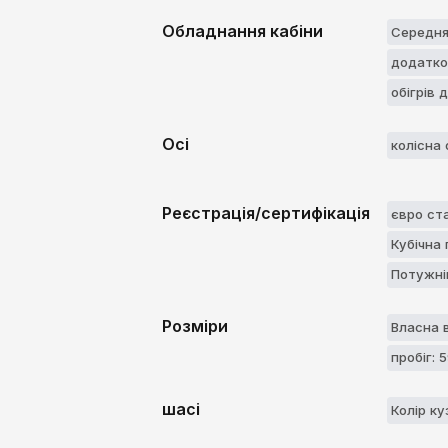
Обладнання кабіни
Середня 
додатко
обігрів 
Осі
колісна 
Реєстрація/сертифікація
євро ст
Кубічна
Потужні
Розміри
Власна в
пробіг: 
шасі
Колір ку