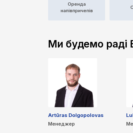
Оренда
С
напівпричепів
Ми будемо раді
Artūras Dolgopolovas
Lu
Менеджер
Ме