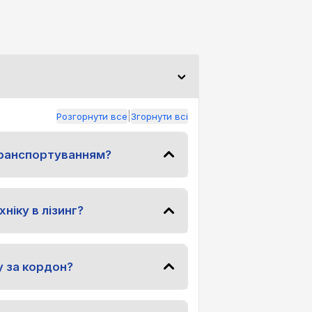
|
Розгорнути все
Згорнути всі
транспортуванням?
ніку в лізинг?
у за кордон?