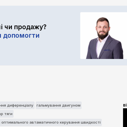
лі чи продажу?
м допомогти
в
ння диференціалу
гальмування двигуном
ор тяги
 оптимального автаматичного керування швидкості