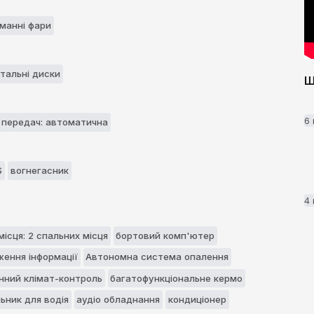
манні фари
тальні диски
Ш
6
 передач: автоматична
S
вогнегасник
4
місця: 2 спальних місця
бортовий комп'ютер
ження інформації
Автономна система опалення
нний клімат-контроль
багатофункціональне кермо
ьник для водія
аудіо обладнання
кондиціонер