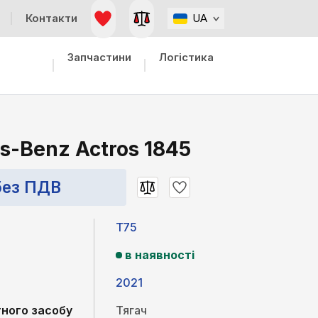
Контакти
UA
Запчастини
Логістика
s-Benz Actros 1845
без ПДВ
T75
в наявності
2021
ного засобу
Тягач