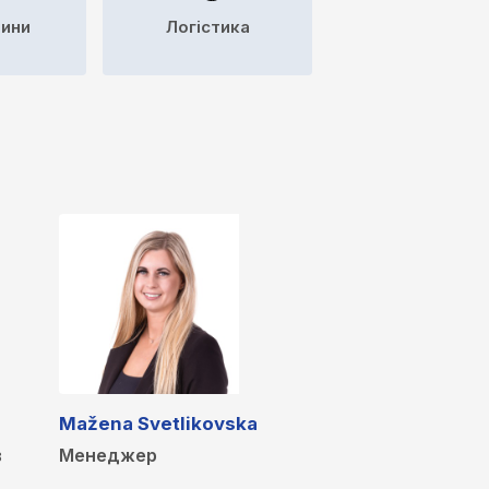
тини
Логістика
Mažena Svetlikovska
в
Менеджер