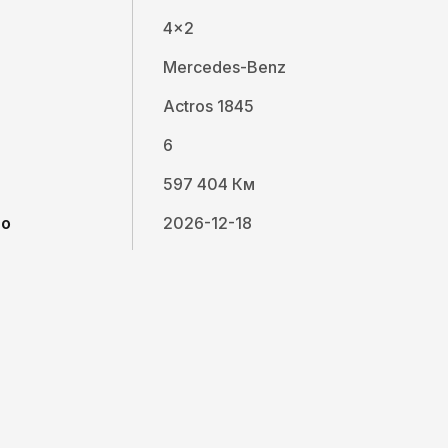
4x2
Mercedes-Benz
Actros 1845
6
597 404 Км
до
2026-12-18