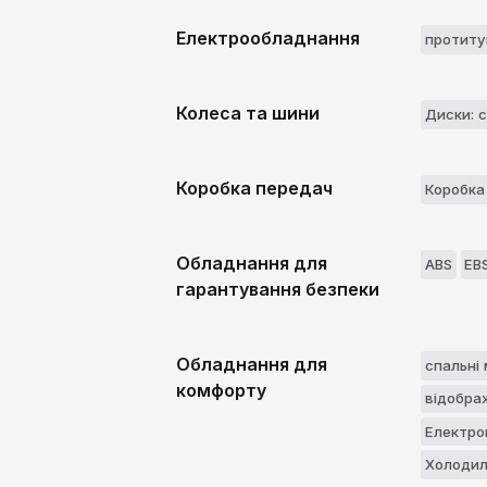
Електрообладнання
протиту
Колеса та шини
Диски: с
Коробка передач
Коробка
Обладнання для
ABS
EB
гарантування безпеки
Обладнання для
спальні 
комфорту
відобра
Електро
Холодил