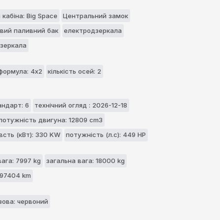
кабіна: Big Space
Центральний замок
вий паливний бак
електродзеркала
дзеркала
формула: 4x2
кількість осей: 2
андарт: 6
технічний огляд : 2026-12-18
 потужність двигуна: 12809 cm3
всть (кВт): 330 KW
потужність (л.с): 449 HP
ага: 7997 kg
загальна вага: 18000 kg
597404 km
зова: червоний