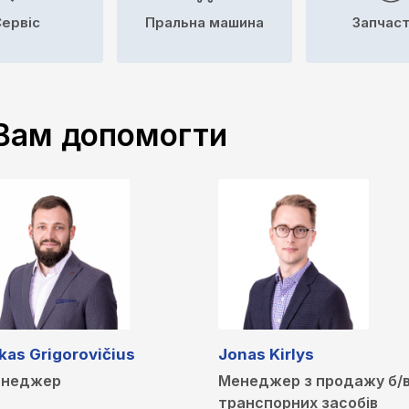
ервіс
Пральна машина
Запчас
 Вам допомогти
kas Grigorovičius
Jonas Kirlys
неджер
Менеджер з продажу б/
транспорних засобів