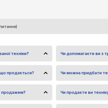
апитання)
ваної техніки?
Чи допомагаєте ви з 
 що продається?
Чи можна придбати тех
д продажем?
Чи продаєте ви технік