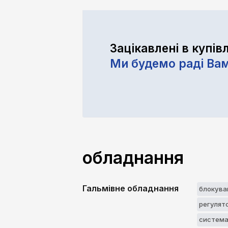
Зацікавлені в купів
Ми будемо раді Ва
обладнання
Гальмівне обладнання
блокува
регулят
система