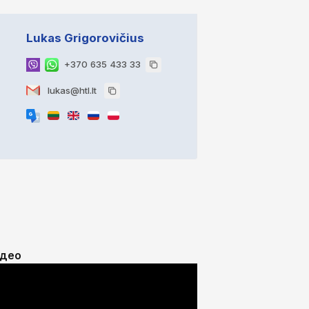
Lukas Grigorovičius
+370 635 433 33
lukas@htl.lt
ідео