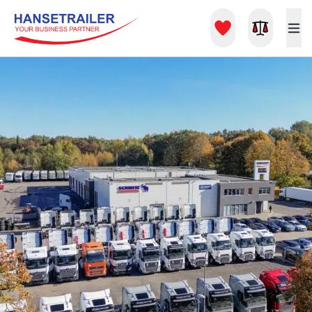
Вживані тягачі, напівпричепи та оренда вантажівок – Hanse Tra