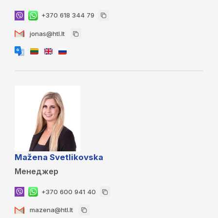
+370 618 344 79
jonas@htl.lt
Mažena Svetlikovska
Менеджер
+370 600 941 40
mazena@htl.lt