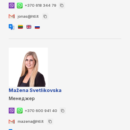
+370 618 344 79
jonas@htl.lt
Mažena Svetlikovska
Менеджер
+370 600 941 40
mazena@htl.lt