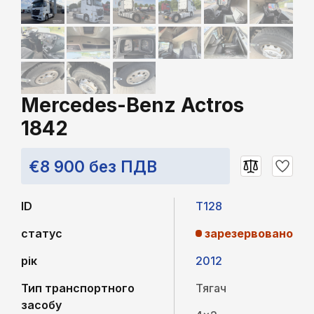
Mercedes-Benz Actros
1842
€8 900 без ПДВ
ID
T128
статус
зарезервовано
рік
2012
Тип транспортного
Тягач
засобу