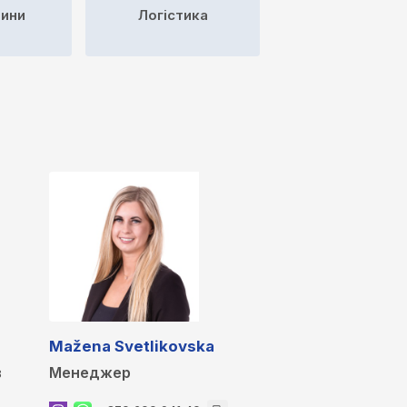
тини
Логістика
Mažena Svetlikovska
в
Менеджер