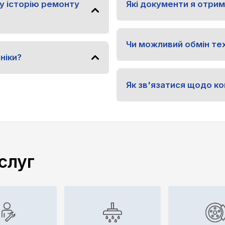
у історію ремонту
Які документи я отрим
Чи можливий обмін тех
ніки?
Як зв'язатися щодо ко
слуг