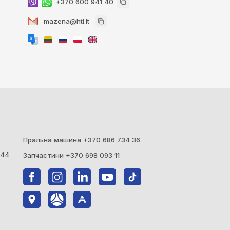
+370 600 941 40
mazena@htl.lt
Пральна машина +370 686 734 36
344
Запчастини +370 698 093 11