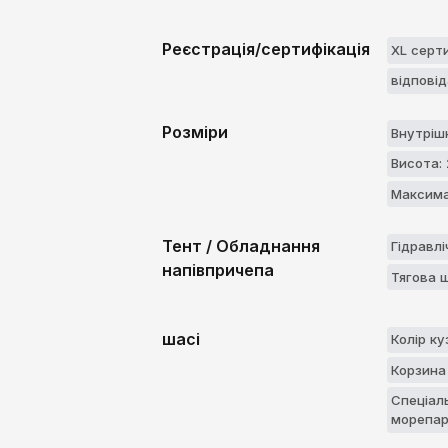
Реєстрація/сертифікація
XL серт
відпові
Розміри
Внутріш
Висота:
Максима
Тент / Обладнання
Гідравлі
напівпричепа
Тягова 
шасі
Колір ку
Корзина
Спеціаль
морепa