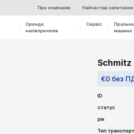
Про компанію
Найчастіші запитання
Оренда
Сервіс
Пральна
напівпричепів
машина
Schmitz 
€0 без П
ID
статус
рік
Тип транспор