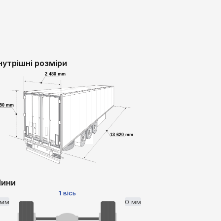
нутрішні розміри
2 480 mm
750 mm
13 620 mm
ини
1 вісь
 мм
0 мм