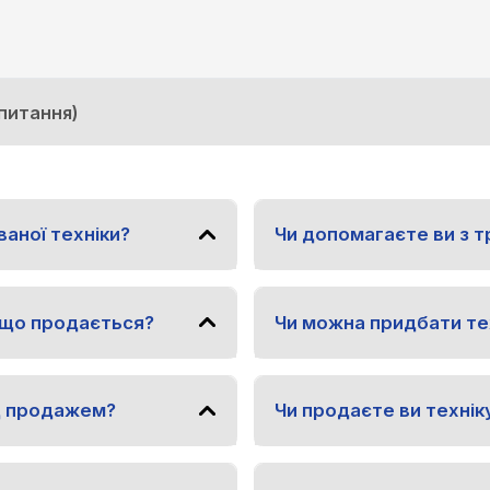
апитання)
ваної техніки?
Чи допомагаєте ви з 
 що продається?
Чи можна придбати тех
д продажем?
Чи продаєте ви технік