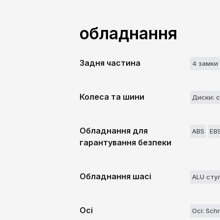
обладнання
Задня частина
4 замки
Колеса та шини
Диски: с
Обладнання для
ABS
EB
гарантування безпеки
Обладнання шасі
ALU сту
Осі
Осі: Sch