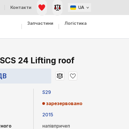
Контакти
UA
Запчастини
Логістика
SCS 24 Lifting roof
ДВ
S29
зарезервовано
2015
тного
напівпричеп