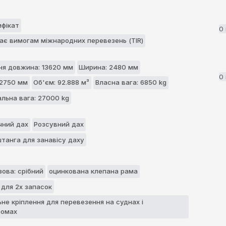
ифікат
0
дає вимогам міжнародних перевезень (TIR)
ня довжина: 13620 мм
Ширина: 2480 мм
0
 2750 мм
Об'єм: 92.888 м³
Власна вага: 6850 kg
льна вага: 27000 kg
чний дах
Розсувний дах
штанга для занавісу даху
зова: срібний
оцинкована клепана рама
 для 2х запасок
не кріплення для перевезення нa суднах і
ромaх