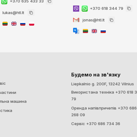
+370 635 433 33
+370 618 344 79
lukas@htl.lt
jonas@htl.lt
Будемо на зв'язку
віс
Liepkalnio g. 200F, 13242 Vilnius
Використана техніка +370 618 
частини
79
льна машина
Оренда напівпричепів +370 686
істика
268 09
Сервіс +370 686 734 36