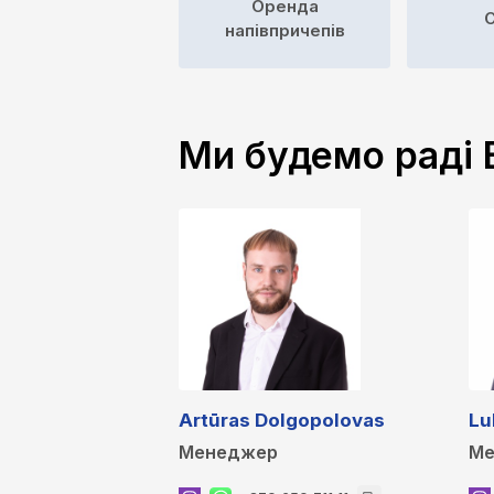
Оренда
С
напівпричепів
Ми будемо раді
Artūras Dolgopolovas
Lu
Менеджер
Ме