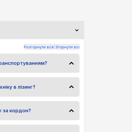
|
Розгорнути все
Згорнути всі
транспортуванням?
ніку в лізинг?
у за кордон?