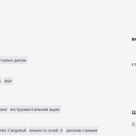
в
тальні диски
2 
S
RSP
пені
Інструментальний ящик
Ш
0
mitz Cargobull
кількість осей: 3
дискові гальма