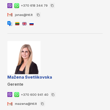
+370 618 344 79
jonas@htl.lt
Mažena Svetlikovska
Gerente
+370 600 941 40
mazena@htl.lt