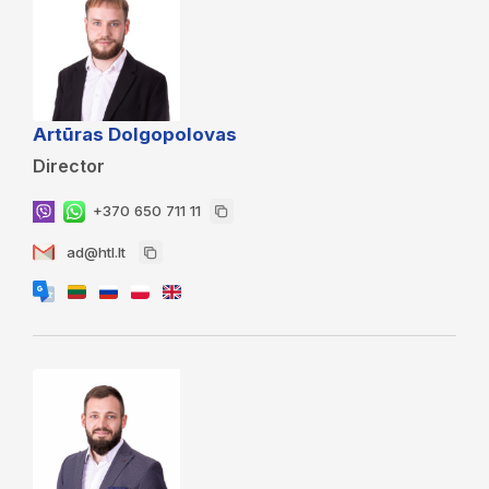
Artūras Dolgopolovas
Director
+370 650 711 11
ad@htl.lt