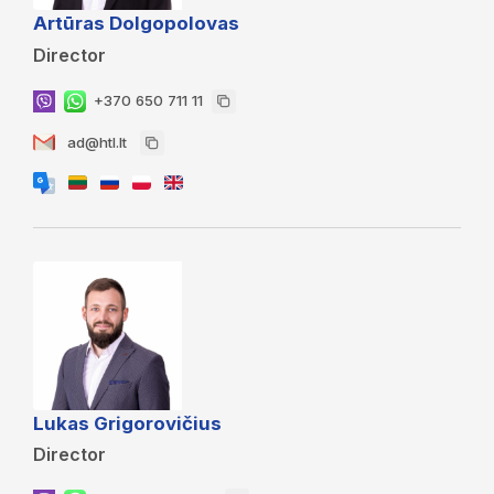
Artūras Dolgopolovas
Director
+370 650 711 11
ad@htl.lt
Lukas Grigorovičius
Director