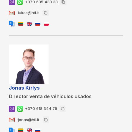
+370 635 433 33
lukas@htl.lt
Jonas Kirlys
Director venta de véhiculos usados
+370 618 344 79
jonas@htl.lt