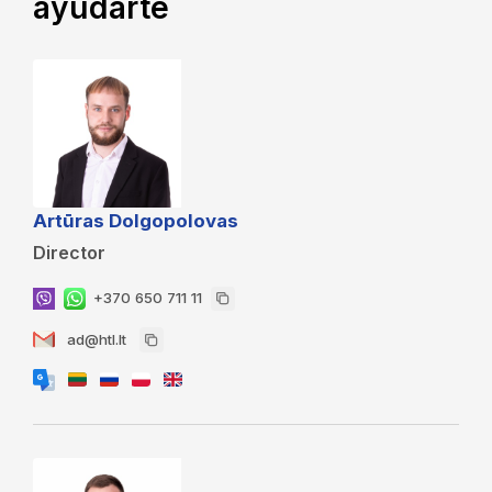
ayudarte
Artūras Dolgopolovas
Director
+370 650 711 11
ad@htl.lt