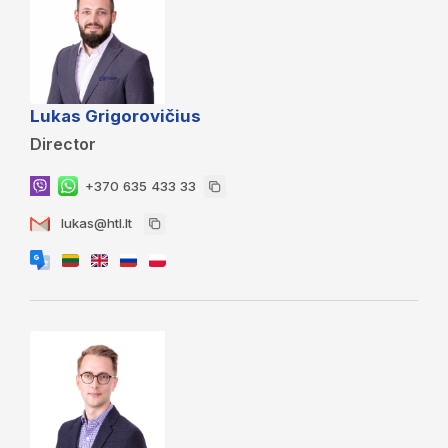
Lukas Grigorovičius
Director
+370 635 433 33
lukas@htl.lt