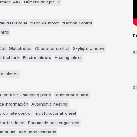
rmula: 4x2
Número de ejes : 2
el diferencial
freno de motor
traction control
ntrol
n
ab: Globetrotter
Obturador central
Skylight window
8
l fuel tank
Electro mirrors
Heating mirror
or: blanco
6
a dormir : 2 sleeping place
ordenador a bord
 de información
Autonomic heating
c climate control
multifunctional wheel
tor for driver
Pneumatic passenger seat
de audio
Aire acondicionado