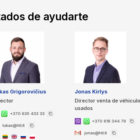
ados de ayudarte
kas Grigorovičius
Jonas Kirlys
rector
Director venta de véhicul
usados
+370 635 433 33
+370 618 344 79
lukas@htl.lt
jonas@htl.lt