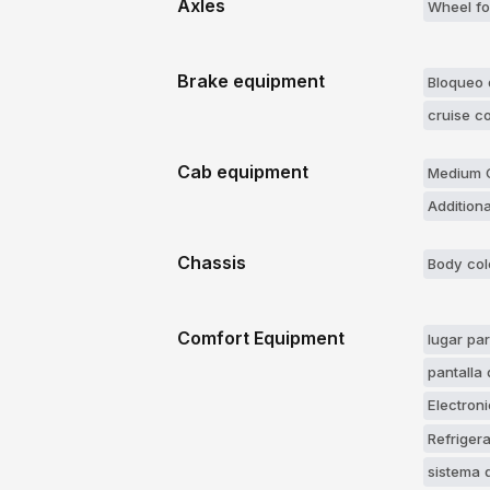
Axles
Wheel fo
Brake equipment
Bloqueo d
cruise co
Cab equipment
Medium C
Additiona
Chassis
Body col
Comfort Equipment
lugar par
pantalla
Electroni
Refrigera
sistema 