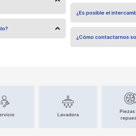
¿Es posible el intercam
ulo?
¿Cómo contactarnos sob
Piezas
ervicio
Lavadora
repue