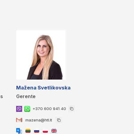
Mažena Svetlikovska
os
Gerente
+370 600 941 40
mazena@htl.lt