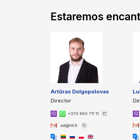
Estaremos encant
Artūras Dolgopolovas
Lu
Director
Di
+370 650 711 11
ad@htl.lt