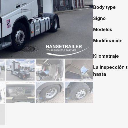
Body type
Signo
Modelos
Modificación
Kilometraje
La inspección t
hasta