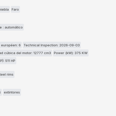
niebla
Faro
e : automático
 européen: 6
Technical Inspection: 2026-09-03
d cúbica del motor: 12777 cm3
Power (kW): 375 KW
P): 511 HP
teel rims
S
extintores