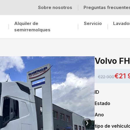
Sobre nosotros
Preguntas frecuente
Alquiler de
Servicio
Lavado
semirremolques
Volvo F
€21 
€22 900
ID
Estado
Ano
❯
tipo de vehícul