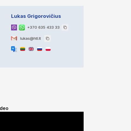
Lukas Grigorovičius
+370 635 433 33
lukas@htl.lt
ideo