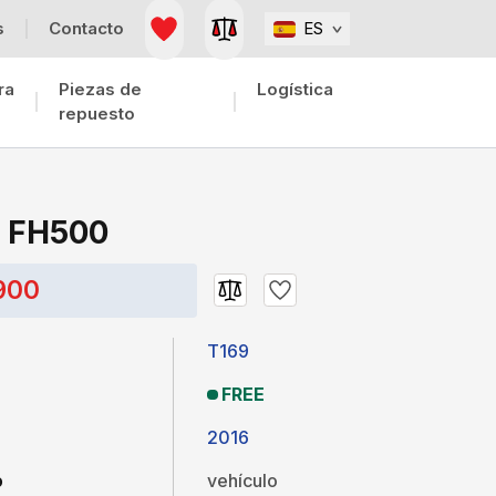
s
Contacto
ES
ra
Piezas de
Logística
repuesto
H FH500
900
T169
FREE
2016
o
vehículo