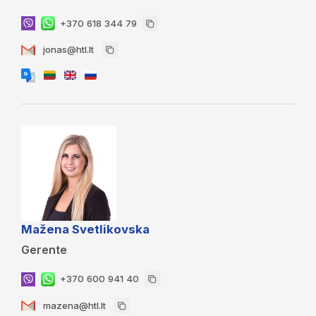
+370 618 344 79
jonas@htl.lt
Mažena Svetlikovska
Gerente
+370 600 941 40
mazena@htl.lt