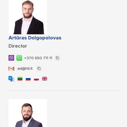
Artūras Dolgopolovas
Director
+370 650 711 11
ad@htl.lt