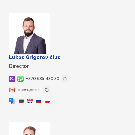
Lukas Grigorovičius
Director
+370 635 433 33
lukas@htl.lt