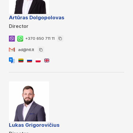
Artūras Dolgopolovas
Director
+370 650 711 11
ad@htl.lt
Lukas Grigorovičius