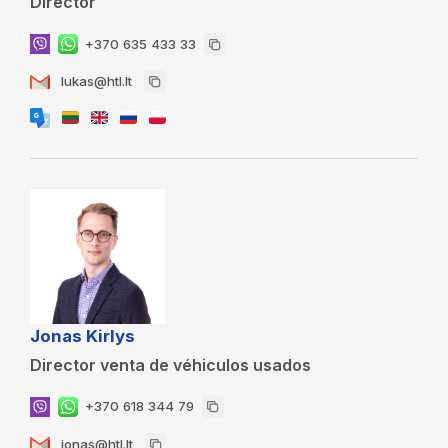
Director
+370 635 433 33
lukas@htl.lt
Jonas Kirlys
Director venta de véhiculos usados
+370 618 344 79
jonas@htl.lt