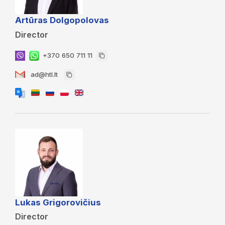
Artūras Dolgopolovas
Director
+370 650 711 11
ad@htl.lt
Lukas Grigorovičius
Director