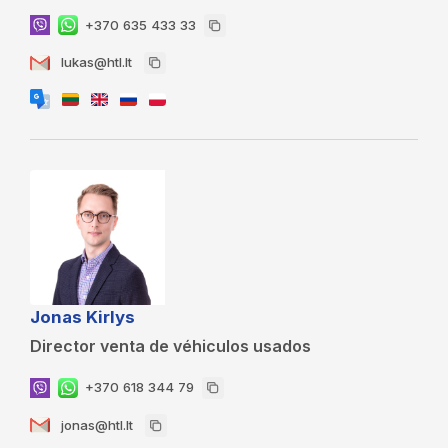
+370 635 433 33
lukas@htl.lt
Jonas Kirlys
Director venta de véhiculos usados
+370 618 344 79
jonas@htl.lt