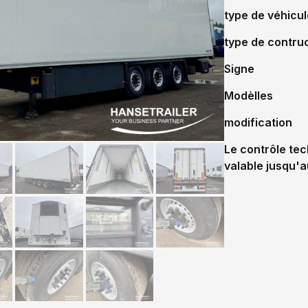
type de véhicul
type de contru
Signe
Modèlles
modification
Le contrôle tec
valable jusqu'a