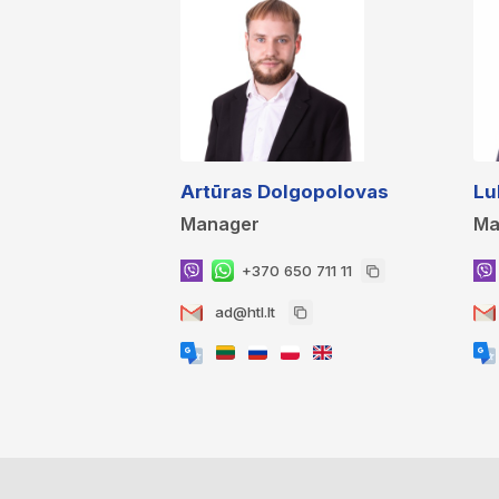
Artūras Dolgopolovas
Lu
Manager
Ma
+370 650 711 11
ad@htl.lt