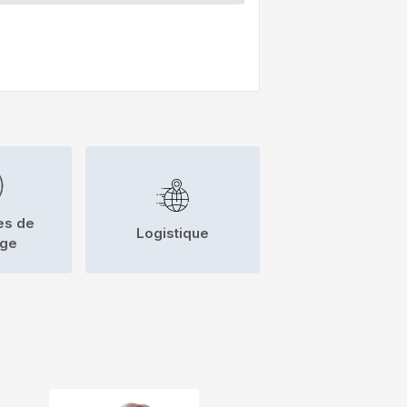
es de
Logistique
nge