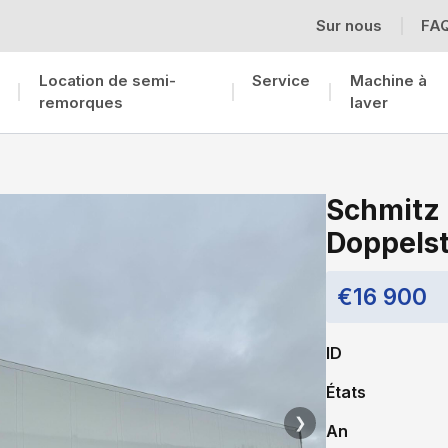
Sur nous
FA
Location de semi-
Service
Machine à
remorques
laver
Schmitz
Doppels
€16 900
ID
États
❯
An