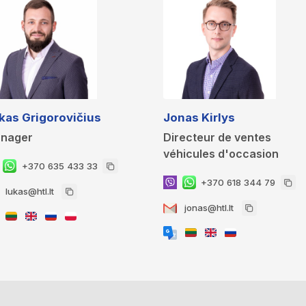
kas Grigorovičius
Jonas Kirlys
nager
Directeur de ventes
véhicules d'occasion
+370 635 433 33
+370 618 344 79
lukas@htl.lt
jonas@htl.lt