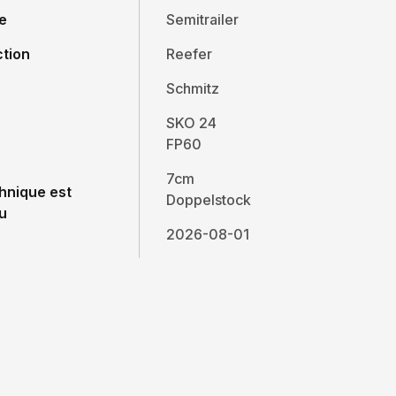
e
Semitrailer
ction
Reefer
Schmitz
SKO 24
FP60
7cm
hnique est
Doppelstock
u
2026-08-01