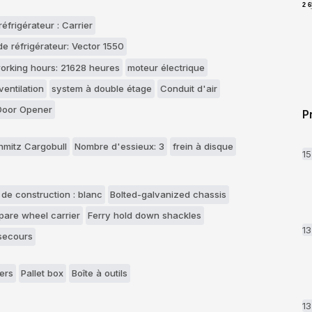
2 
réfrigérateur : Carrier
e réfrigérateur: Vector 1550
orking hours: 21628 heures
moteur électrique
ventilation
system à double étage
Conduit d'air
Door Opener
P
hmitz Cargobull
Nombre d'essieux: 3
frein à disque
1
 de construction : blanc
Bolted-galvanized chassis
pare wheel carrier
Ferry hold down shackles
1
secours
ers
Pallet box
Boîte à outils
1