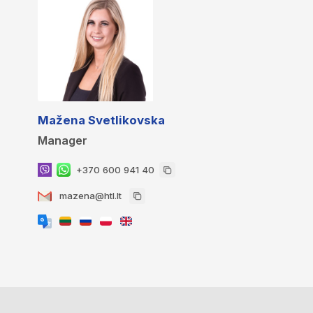
Mažena Svetlikovska
Manager
+370 600 941 40
mazena@htl.lt