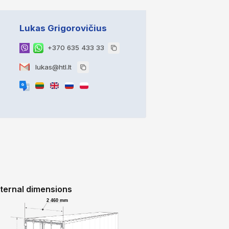
Lukas Grigorovičius
+370 635 433 33
lukas@htl.lt
nternal dimensions
2 460 mm