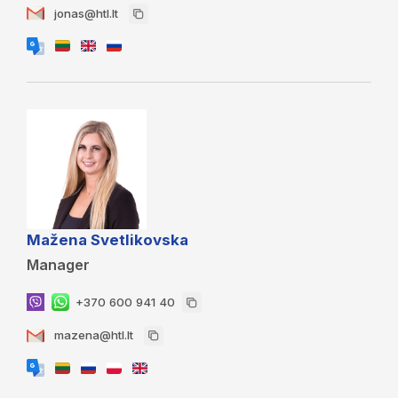
jonas@htl.lt
Mažena Svetlikovska
Manager
+370 600 941 40
mazena@htl.lt