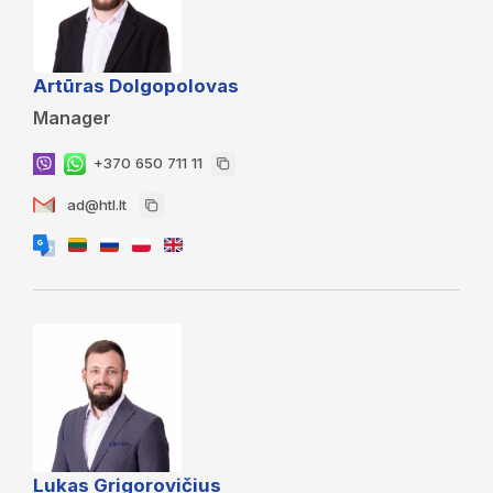
Artūras Dolgopolovas
Manager
+370 650 711 11
ad@htl.lt
Lukas Grigorovičius