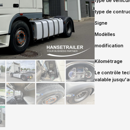
type de véhicul
type de contru
Signe
Modèlles
modification
Kilométrage
Le contrôle tec
valable jusqu'a