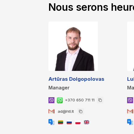
Nous serons heur
Artūras Dolgopolovas
Lu
Manager
Ma
+370 650 711 11
ad@htl.lt