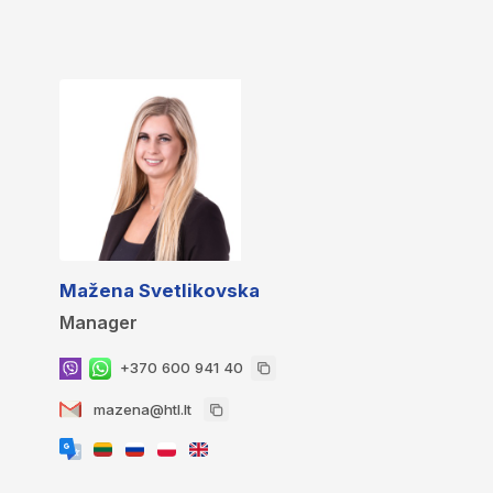
Mažena Svetlikovska
Manager
+370 600 941 40
mazena@htl.lt