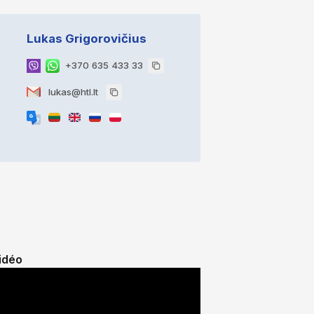
Lukas Grigorovičius
+370 635 433 33
lukas@htl.lt
idéo