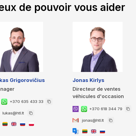
eux de pouvoir vous aider
kas Grigorovičius
Jonas Kirlys
nager
Directeur de ventes
véhicules d'occasion
+370 635 433 33
+370 618 344 79
lukas@htl.lt
jonas@htl.lt