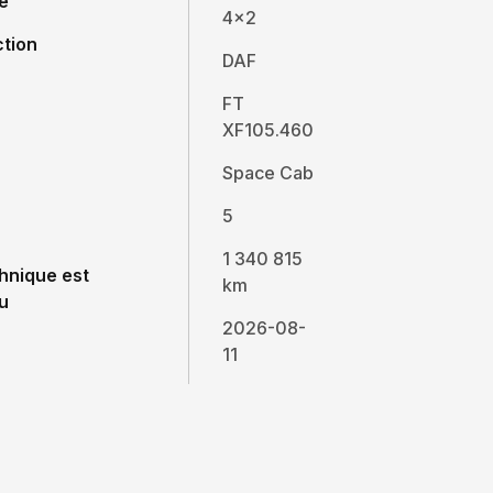
e
4x2
ction
DAF
FT
XF105.460
Space Cab
5
1 340 815
hnique est
km
u
2026-08-
11