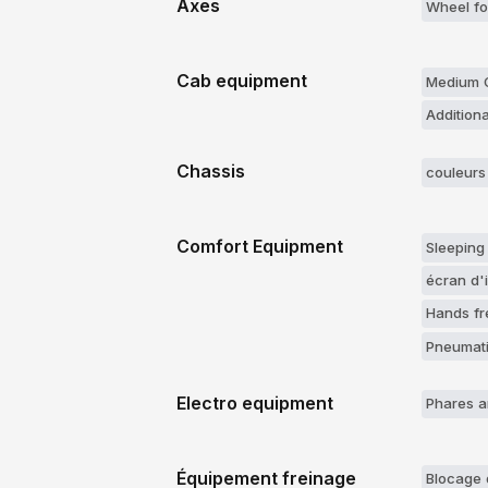
Axes
Wheel fo
Cab equipment
Medium 
Additiona
Chassis
couleurs
Comfort Equipment
Sleeping
écran d'
Hands f
Pneumati
Electro equipment
Phares an
Équipement freinage
Blocage d