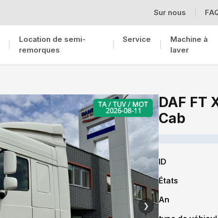
Sur nous
FA
Location de semi-
Service
Machine à
remorques
laver
DAF FT 
Cab
ID
États
An
❯