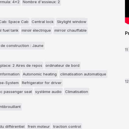
rmula: 4x2
Nombre d'essieux: 2
Cab: Space Cab
Central lock
Skylight window
l fuel tank
miroir électrique
mirroir chauffable
P
 de construction : Jaune
1
 place: 2 Aires de repos
ordinateur de bord
information
Autonomic heating
climatisation automatique
1
ree-System
Refrigerator for driver
c passenger seat
système audio
Climatisation
tibrouillant
u différentiel
frein moteur
traction control