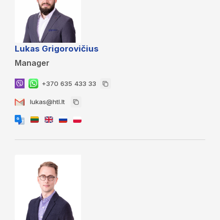
Lukas Grigorovičius
Manager
+370 635 433 33
lukas@htl.lt