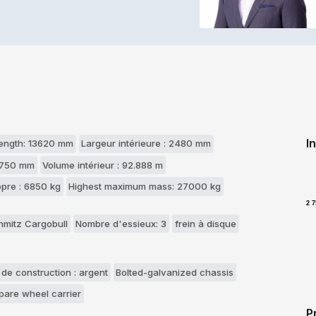
I
 length: 13620 mm
Largeur intérieure : 2480 mm
2750 mm
Volume intérieur : 92.888 m
opre : 6850 kg
Highest maximum mass: 27000 kg
2 
hmitz Cargobull
Nombre d'essieux: 3
frein à disque
 de construction : argent
Bolted-galvanized chassis
pare wheel carrier
P