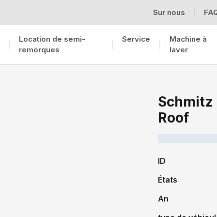
Sur nous
FA
Location de semi-
Service
Machine à
remorques
laver
Schmitz 
Roof
ID
États
An