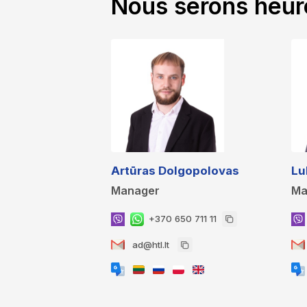
Nous serons heur
Artūras Dolgopolovas
Lu
Manager
Ma
+370 650 711 11
ad@htl.lt