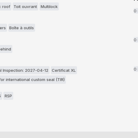
c roof
Toit ouvrant
Multilock
0
ers
Boîte à outils
0
behind
0
l Inspection: 2027-04-12
Certificat XL
for international custom seal (TIR)
S
RSP