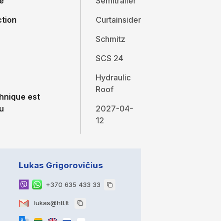
e
Semitrailer
ction
Curtainsider
Schmitz
SCS 24
Hydraulic
Roof
hnique est
u
2027-04-
12
Lukas Grigorovičius
+370 635 433 33
lukas@htl.lt