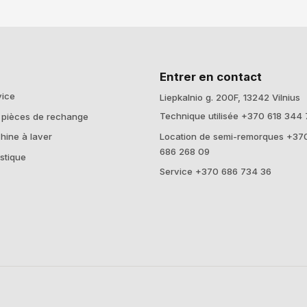
Entrer en contact
vice
Liepkalnio g. 200F, 13242 Vilnius
Technique utilisée +370 618 344 
 pièces de rechange
Location de semi-remorques +37
hine à laver
686 268 09
stique
Service +370 686 734 36