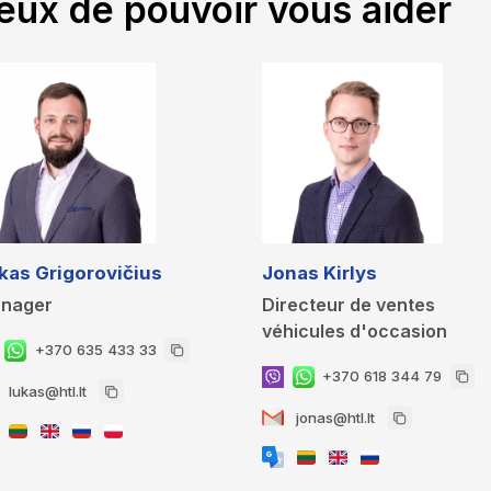
eux de pouvoir vous aider
kas Grigorovičius
Jonas Kirlys
nager
Directeur de ventes
véhicules d'occasion
+370 635 433 33
+370 618 344 79
lukas@htl.lt
jonas@htl.lt