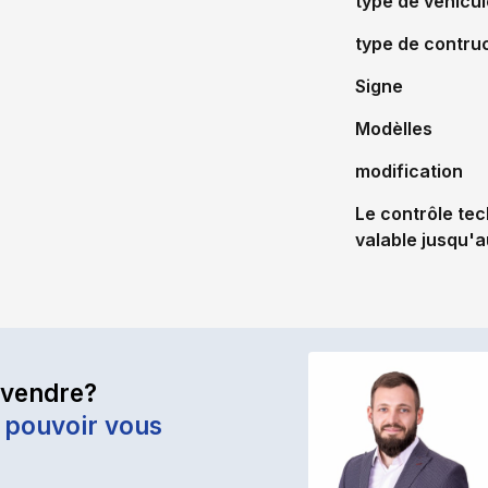
type de véhicul
type de contru
Signe
Modèlles
modification
Le contrôle tec
valable jusqu'a
 vendre?
 pouvoir vous