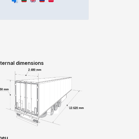
nternal dimensions
2 480 mm
750 mm
13 620 mm
neu