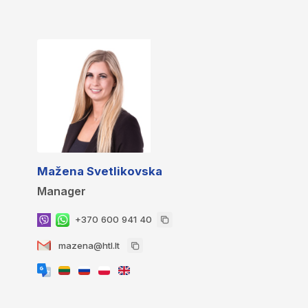
Mažena Svetlikovska
Manager
+370 600 941 40
mazena@htl.lt