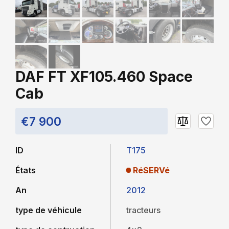
DAF FT XF105.460 Space
Cab
€7 900
ID
T175
États
RéSERVé
An
2012
type de véhicule
tracteurs