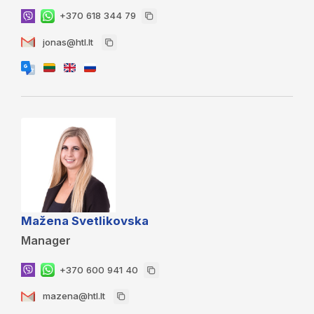
+370 618 344 79
jonas@htl.lt
Mažena Svetlikovska
Manager
+370 600 941 40
mazena@htl.lt