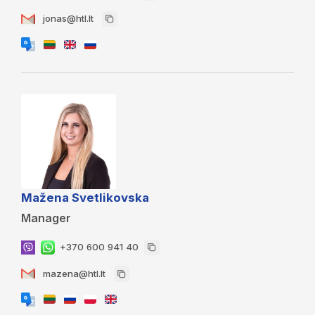
jonas@htl.lt
Mažena Svetlikovska
Manager
+370 600 941 40
mazena@htl.lt