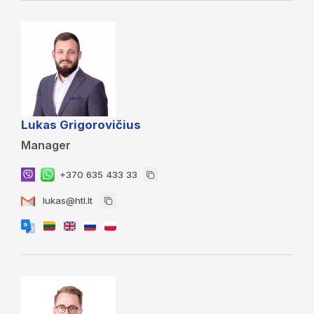
Lukas Grigorovičius
Manager
+370 635 433 33
lukas@htl.lt