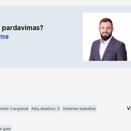
r pardavimas?
ime
V
hmitz Cargobull
Ašių skaičius: 3
Diskiniai stabdžiai
i gale