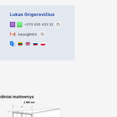
Lukas Grigorovičius
+370 635 433 33
lukas@htl.lt
idiniai matmenys
2 480 mm