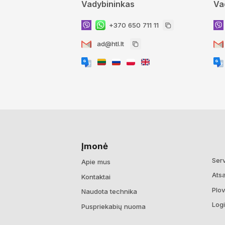
Vadybininkas
Va
+370 650 711 11
ad@htl.lt
Įmonė
Ser
Apie mus
Atsa
Kontaktai
Plo
Naudota technika
Logi
Puspriekabių nuoma