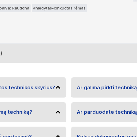
palva: Raudona
Kniedytas-cinkuotas rėmas
)
tos technikos skyrius?
Ar galima pirkti techniką
amą techniką?
Ar parduodate techniką 
eš pardavimą?
Kokius dokumentus gaus