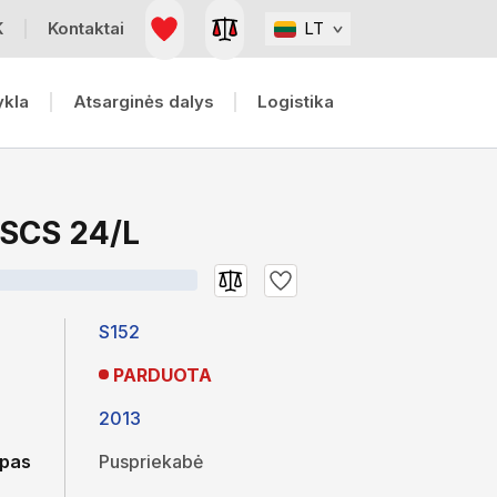
K
Kontaktai
LT
ykla
Atsarginės dalys
Logistika
 SCS 24/L
S152
PARDUOTA
2013
ipas
Puspriekabė