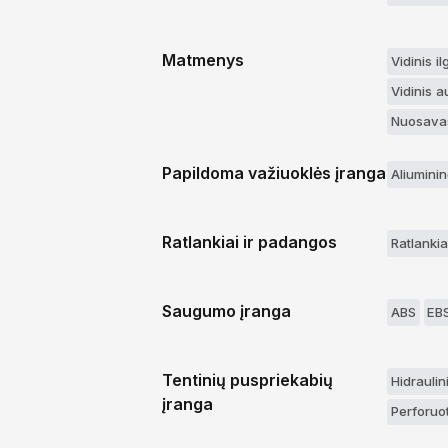
Matmenys
Vidinis i
Vidinis 
Nuosavas
Papildoma važiuoklės įranga
Aliuminin
Ratlankiai ir padangos
Ratlankiai
Saugumo įranga
ABS
EB
Tentinių puspriekabių
Hidraulin
įranga
Perforuo