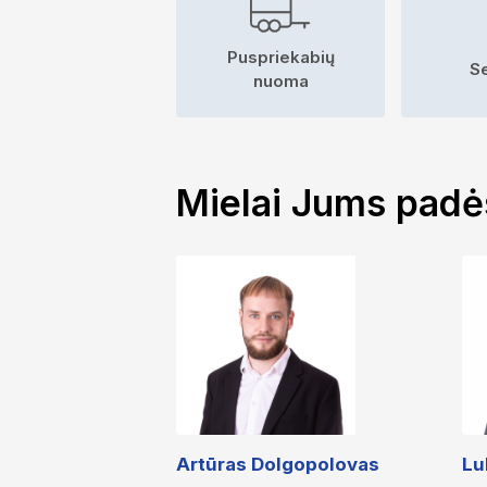
Puspriekabių
S
nuoma
Mielai Jums pad
Artūras Dolgopolovas
Lu