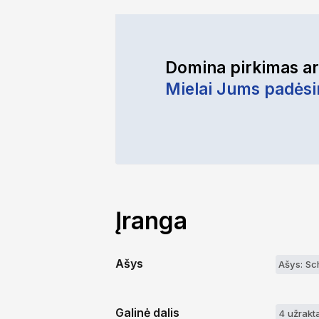
Domina pirkimas a
Mielai Jums padės
Įranga
Ašys
Ašys: Sc
Galinė dalis
4 užrakta