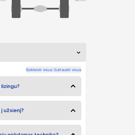
|
Išskleisti visus
Sutraukti visus
 lizingu?
į užsienį?
iu pirkdamas techniką?