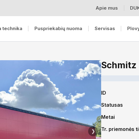
Apie mus
DU
 technika
Puspriekabių nuoma
Servisas
Plov
Schmitz
ID
Statusas
Metai
Tr. priemonės t
❯