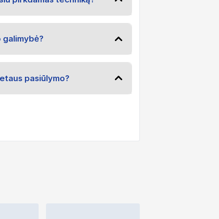
o galimybė?
kretaus pasiūlymo?