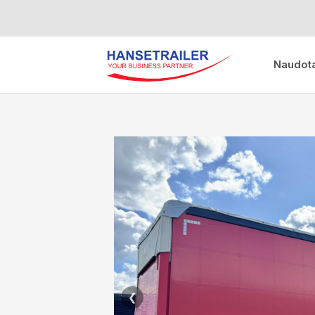
Naudota
❮