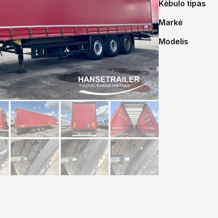
Kėbulo tipas
Markė
Modelis