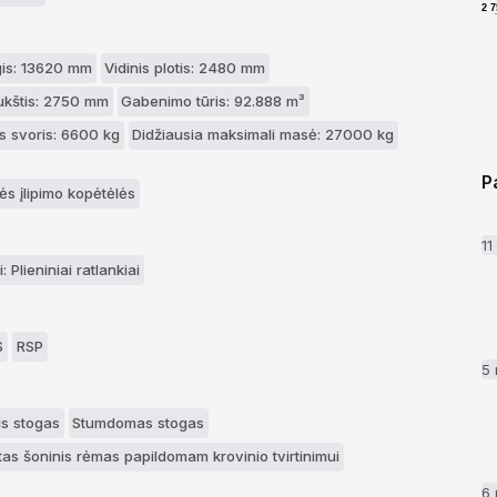
2 
lgis: 13620 mm
Vidinis plotis: 2480 mm
aukštis: 2750 mm
Gabenimo tūris: 92.888 m³
 svoris: 6600 kg
Didžiausia maksimali masė: 27000 kg
P
ės įlipimo kopėtėlės
1
: Plieniniai ratlankiai
S
RSP
5
is stogas
Stumdomas stogas
tas šoninis rėmas papildomam krovinio tvirtinimui
6