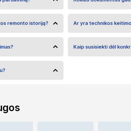
kos remonto istoriją?
Ar yra technikos keitim
vimas?
Kaip susisiekti dėl kon
u?
ugos