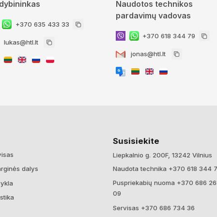
dybininkas
Naudotos technikos
pardavimų vadovas
+370 635 433 33
+370 618 344 79
lukas@htl.lt
jonas@htl.lt
Susisiekite
visas
Liepkalnio g. 200F, 13242 Vilnius
Naudota technika +370 618 344 
rginės dalys
Puspriekabių nuoma +370 686 2
vykla
09
stika
Servisas +370 686 734 36