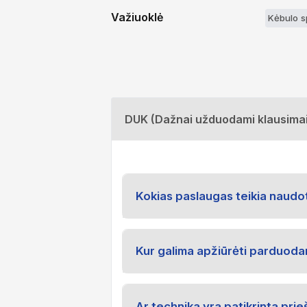
Važiuoklė
Kėbulo s
DUK (Dažnai užduodami klausimai
Kokias paslaugas teikia naudo
Kur galima apžiūrėti parduod
Ar technika yra patikrinta pri