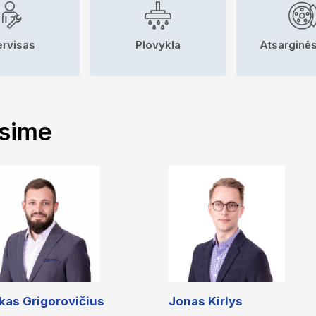
ervisas
Plovykla
Atsarginės
ėsime
kas Grigorovičius
Jonas Kirlys