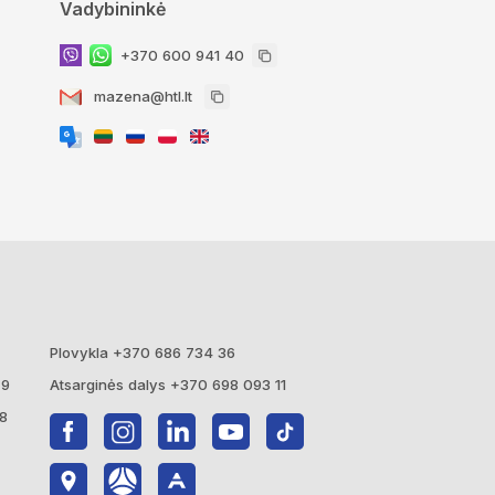
Vadybininkė
+370 600 941 40
mazena@htl.lt
Plovykla +370 686 734 36
79
Atsarginės dalys +370 698 093 11
68