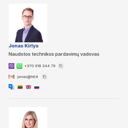
Jonas Kirlys
Naudotos technikos pardavimų vadovas
+370 618 344 79
jonas@htl.lt