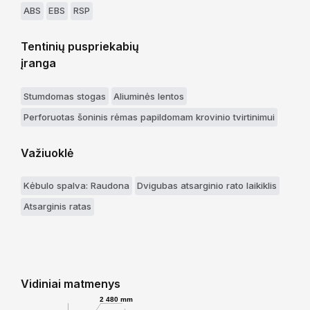
ABS
EBS
RSP
Tentinių puspriekabių
įranga
Stumdomas stogas
Aliuminės lentos
Perforuotas šoninis rėmas papildomam krovinio tvirtinimui
Važiuoklė
Kėbulo spalva: Raudona
Dvigubas atsarginio rato laikiklis
Atsarginis ratas
Vidiniai matmenys
2 480 mm