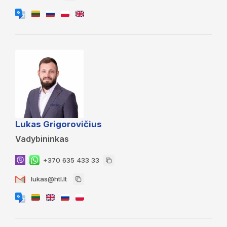
Lukas Grigorovičius
Vadybininkas
+370 635 433 33
lukas@htl.lt