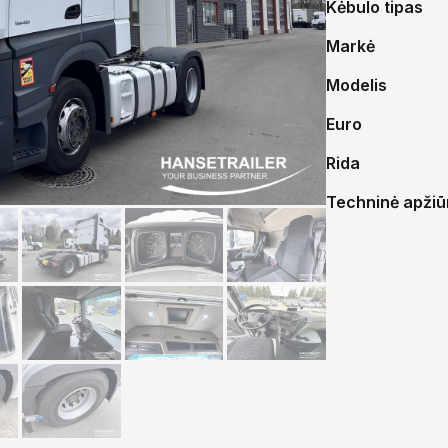
Kėbulo tipas
Markė
Modelis
Euro
Rida
Techninė apžiūr