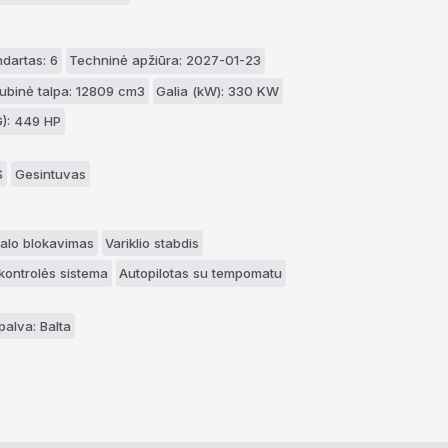
ndartas: 6
Techninė apžiūra: 2027-01-23
kubinė talpa: 12809 cm3
Galia (kW): 330 KW
G): 449 HP
S
Gesintuvas
ialo blokavimas
Variklio stabdis
kontrolės sistema
Autopilotas su tempomatu
palva: Balta