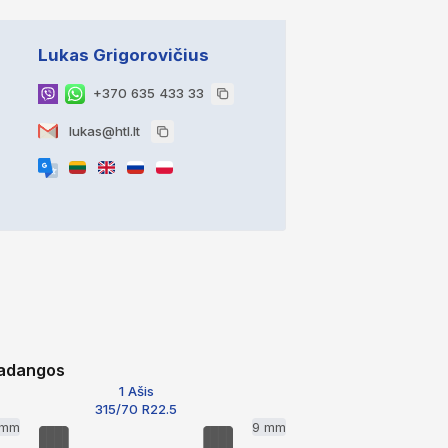
Lukas Grigorovičius
+370 635 433 33
lukas@htl.lt
adangos
1 Ašis
315/70 R22.5
 mm
9 mm