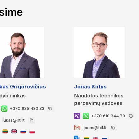
ėsime
kas Grigorovičius
Jonas Kirlys
dybininkas
Naudotos technikos
pardavimų vadovas
+370 635 433 33
+370 618 344 79
lukas@htl.lt
jonas@htl.lt