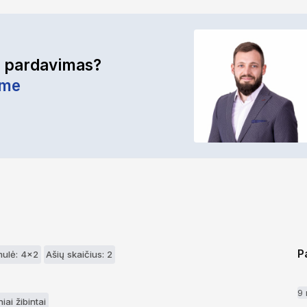
r pardavimas?
ime
P
mulė: 4x2
Ašių skaičius: 2
9
iai žibintai