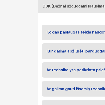
DUK (Dažnai užduodami klausimai
Kokias paslaugas teikia naudo
Kur galima apžiūrėti parduod
Ar technika yra patikrinta pri
Ar galima gauti išsamią techni