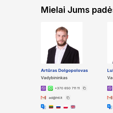
Mielai Jums pad
Artūras Dolgopolovas
Lu
Vadybininkas
Va
+370 650 711 11
ad@htl.lt