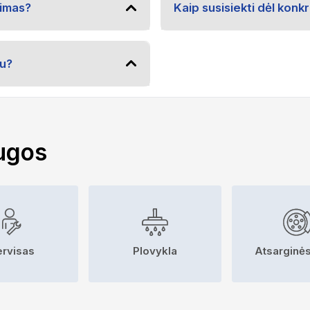
vimas?
Kaip susisiekti dėl kon
u?
ugos
ervisas
Plovykla
Atsarginės