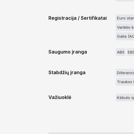
Registracija / Sertifikatai
Euro sta
Variklio 
Galia (A
Saugumo įranga
ABS
EB
Stabdžių įranga
Diferenc
Traukos 
Važiuoklė
Kėbulo s