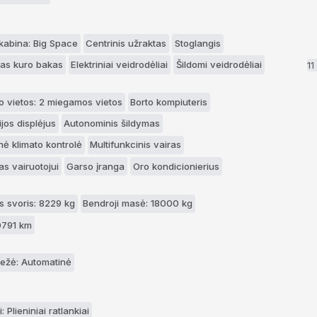
 kabina: Big Space
Centrinis užraktas
Stoglangis
as kuro bakas
Elektriniai veidrodėliai
Šildomi veidrodėliai
1
o vietos: 2 miegamos vietos
Borto kompiuteris
jos displėjus
Autonominis šildymas
nė klimato kontrolė
Multifunkcinis vairas
as vairuotojui
Garso įranga
Oro kondicionierius
 svoris: 8229 kg
Bendroji masė: 18000 kg
0791 km
ežė: Automatinė
: Plieniniai ratlankiai