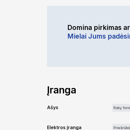
Domina pirkimas a
Mielai Jums padės
Įranga
Ašys
Ratų for
Elektros įranga
Priešrūkin