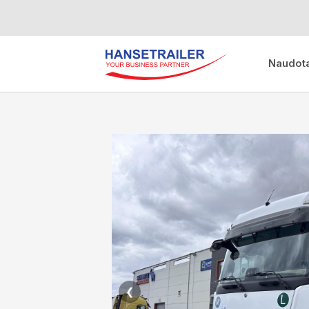
Naudota
❮