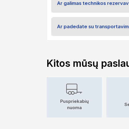
Ar galimas technikos rezerva
Ar padedate su transportavim
Kitos mūsų pasla
Puspriekabių
S
nuoma