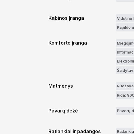
Kabinos įranga
Vidutinė
Papildom
Komforto įranga
Miegojim
Informaci
Elektroni
Šaldytuv
Matmenys
Nuosavas
Rida: 96
Pavarų dežė
Pavarų d
Ratlankiai ir padangos
Ratlankiai