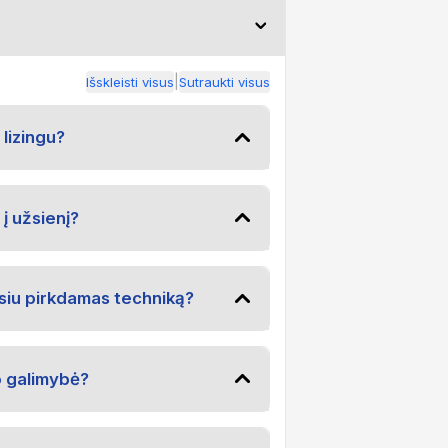
|
Išskleisti visus
Sutraukti visus
 lizingu?
į užsienį?
iu pirkdamas techniką?
o galimybė?