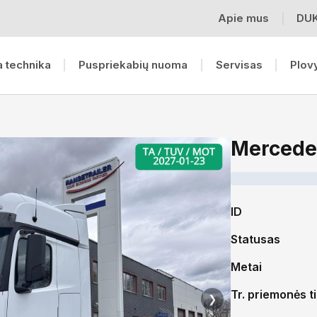
Apie mus
DU
 technika
Puspriekabių nuoma
Servisas
Plov
Mercede
ID
Statusas
Metai
Tr. priemonės t
❯