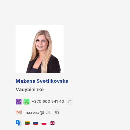
Mažena Svetlikovska
Vadybininkė
+370 600 941 40
mazena@htl.lt