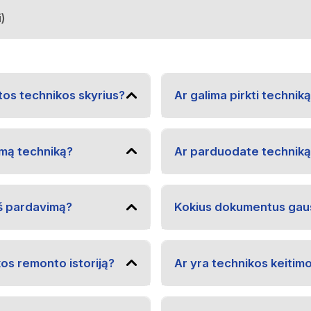
)
tos technikos skyrius?
Ar galima pirkti techniką
amą techniką?
Ar parduodate techniką 
eš pardavimą?
Kokius dokumentus gaus
kos remonto istoriją?
Ar yra technikos keitim