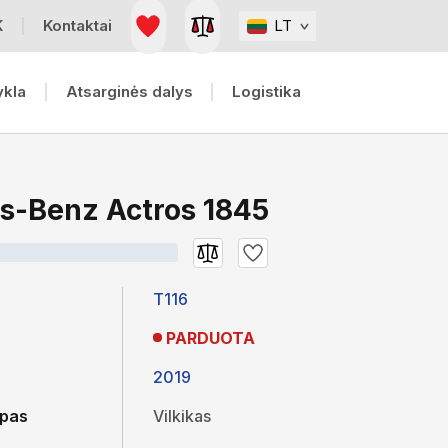
K
Kontaktai
LT
ykla
Atsarginės dalys
Logistika
s-Benz Actros 1845
T116
PARDUOTA
2019
ipas
Vilkikas