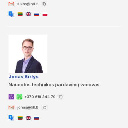
lukas@htl.lt
Jonas Kirlys
Naudotos technikos pardavimų vadovas
+370 618 344 79
jonas@htl.lt