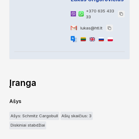
+370 635 433
33
lukas@htl.lt
Įranga
Ašys
Ašys: Schmitz Cargobull
Ašių skaičius: 3
Diskiniai stabdžiai