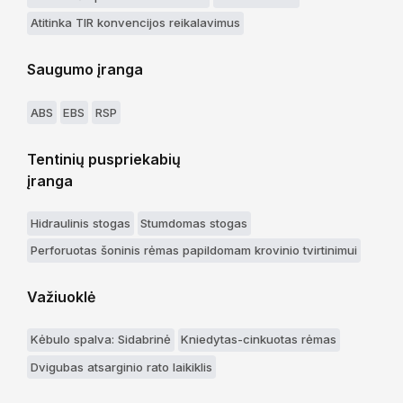
Atitinka TIR konvencijos reikalavimus
Saugumo įranga
ABS
EBS
RSP
Tentinių puspriekabių
įranga
Hidraulinis stogas
Stumdomas stogas
Perforuotas šoninis rėmas papildomam krovinio tvirtinimui
Važiuoklė
Kėbulo spalva: Sidabrinė
Kniedytas-cinkuotas rėmas
Dvigubas atsarginio rato laikiklis