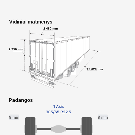
Vidiniai matmenys
2 480 mm
2 750 mm
13 620 mm
Padangos
1 Ašis
385/65 R22.5
8 mm
8 mm