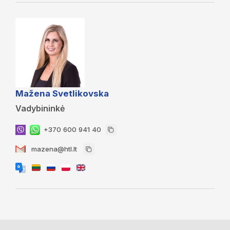
Mažena Svetlikovska
Vadybininkė
+370 600 941 40
mazena@htl.lt