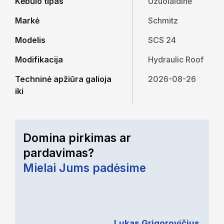
Kėbulo tipas
Užuolaidinė
Markė
Schmitz
Modelis
SCS 24
Modifikacija
Hydraulic Roof
Techninė apžiūra galioja
2026-08-26
iki
Domina pirkimas ar
pardavimas?
Mielai Jums padėsime
Lukas Grigorovičius