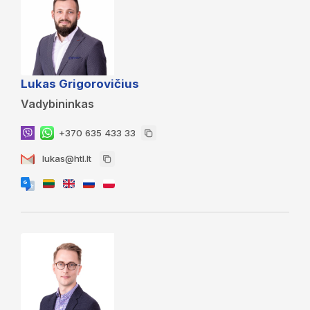
Lukas Grigorovičius
Vadybininkas
+370 635 433 33
lukas@htl.lt