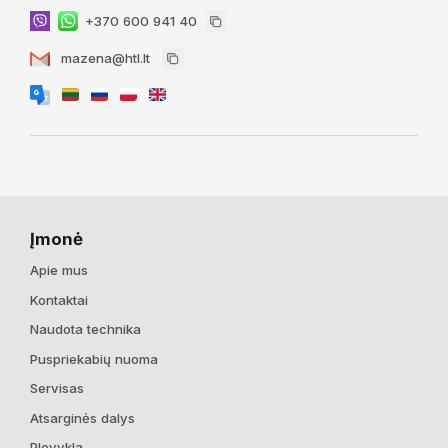
+370 600 941 40
mazena@htl.lt
Įmonė
Apie mus
Kontaktai
Naudota technika
Puspriekabių nuoma
Servisas
Atsarginės dalys
Plovykla