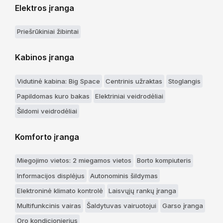
Elektros įranga
Priešrūkiniai žibintai
Kabinos įranga
Vidutinė kabina: Big Space
Centrinis užraktas
Stoglangis
Papildomas kuro bakas
Elektriniai veidrodėliai
Šildomi veidrodėliai
Komforto įranga
Miegojimo vietos: 2 miegamos vietos
Borto kompiuteris
Informacijos displėjus
Autonominis šildymas
Elektroninė klimato kontrolė
Laisvųjų rankų įranga
Multifunkcinis vairas
Šaldytuvas vairuotojui
Garso įranga
Oro kondicionierius