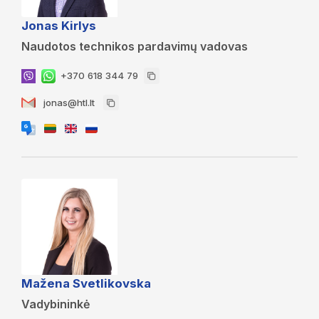
Jonas Kirlys
Naudotos technikos pardavimų vadovas
+370 618 344 79
jonas@htl.lt
Mažena Svetlikovska
Vadybininkė