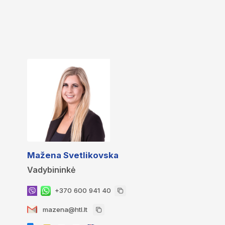
Mažena Svetlikovska
Vadybininkė
+370 600 941 40
mazena@htl.lt