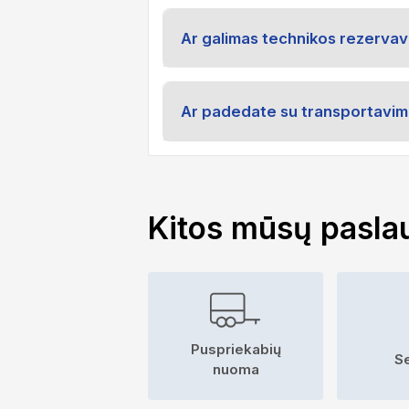
Ar galimas technikos rezerva
Ar padedate su transportavim
Kitos mūsų pasla
Puspriekabių
S
nuoma