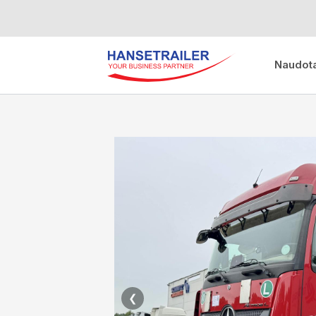
Naudota
❮