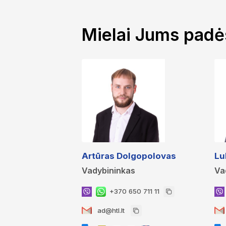
Mielai Jums pad
Artūras Dolgopolovas
Lu
Vadybininkas
Va
+370 650 711 11
ad@htl.lt