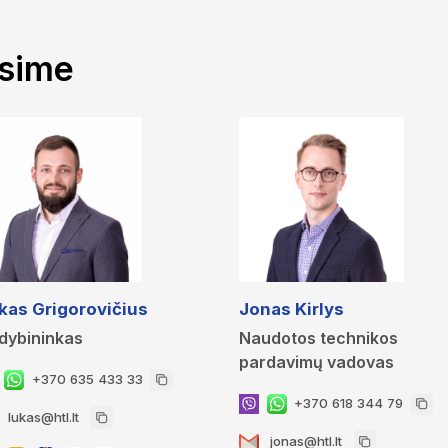
ėsime
kas Grigorovičius
Jonas Kirlys
dybininkas
Naudotos technikos
pardavimų vadovas
+370 635 433 33
+370 618 344 79
lukas@htl.lt
jonas@htl.lt