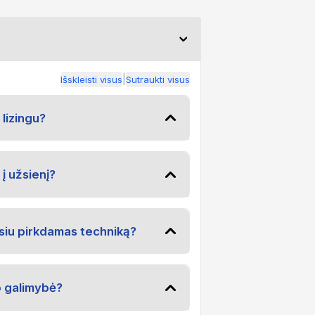
|
Išskleisti visus
Sutraukti visus
 lizingu?
į užsienį?
iu pirkdamas techniką?
o galimybė?