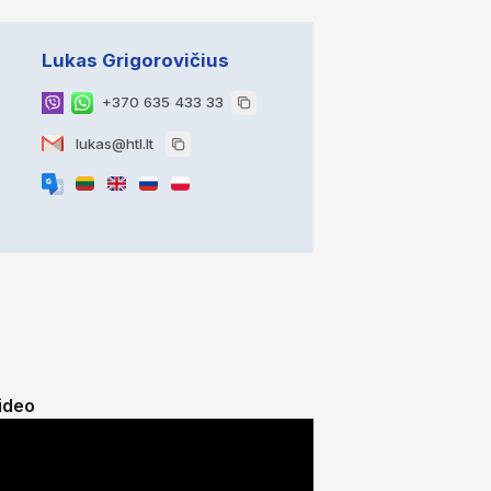
Lukas Grigorovičius
+370 635 433 33
lukas@htl.lt
ideo