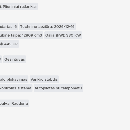
: Plieniniai ratlankiai
ndartas: 6
Techninė apžiūra: 2026-12-16
kubinė talpa: 12809 cm3
Galia (kW): 330 KW
G): 449 HP
S
Gesintuvas
ialo blokavimas
Variklio stabdis
kontrolės sistema
Autopilotas su tempomatu
palva: Raudona