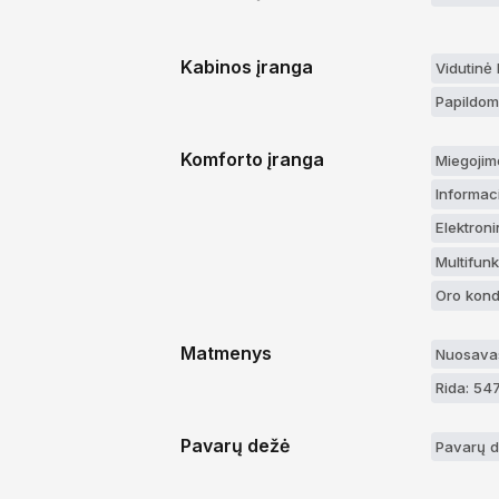
Kabinos įranga
Vidutinė
Papildom
Komforto įranga
Miegojim
Informaci
Elektroni
Multifunk
Oro kond
Matmenys
Nuosavas
Rida: 54
Pavarų dežė
Pavarų d