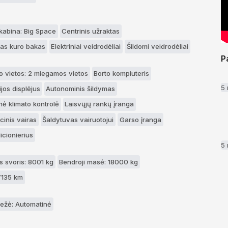
 kabina: Big Space
Centrinis užraktas
as kuro bakas
Elektriniai veidrodėliai
Šildomi veidrodėliai
P
o vietos: 2 miegamos vietos
Borto kompiuteris
5
jos displėjus
Autonominis šildymas
nė klimato kontrolė
Laisvųjų rankų įranga
cinis vairas
Šaldytuvas vairuotojui
Garso įranga
icionierius
5
 svoris: 8001 kg
Bendroji masė: 18000 kg
7135 km
ežė: Automatinė