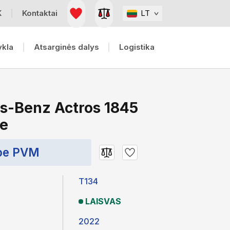
K
Kontaktai
LT
ykla
Atsarginės dalys
Logistika
s-Benz Actros 1845
ce
be PVM
T134
LAISVAS
2022