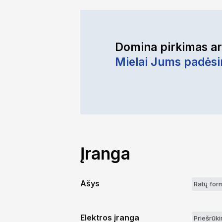
Domina pirkimas a
Mielai Jums padės
Įranga
Ašys
Ratų for
Elektros įranga
Priešrūkin