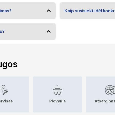
vimas?
Kaip susisiekti dėl kon
u?
ugos
ervisas
Plovykla
Atsarginės