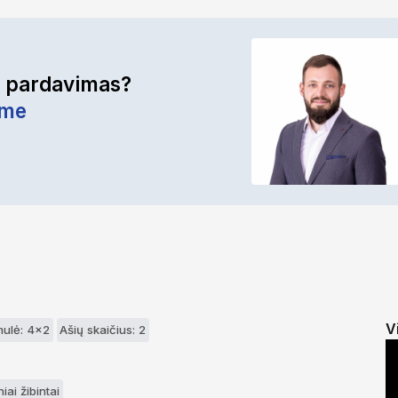
r pardavimas?
ime
V
mulė: 4x2
Ašių skaičius: 2
iai žibintai