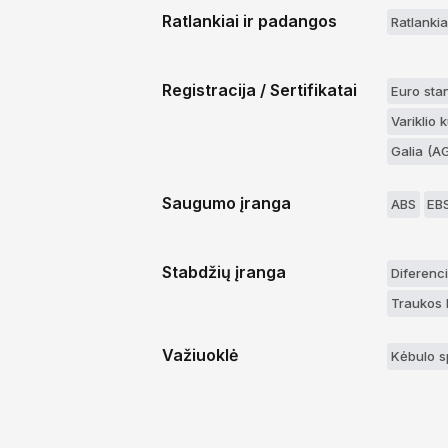
Ratlankiai ir padangos
Ratlankiai
Registracija / Sertifikatai
Euro sta
Variklio 
Galia (A
Saugumo įranga
ABS
EB
Stabdžių įranga
Diferenc
Traukos 
Važiuoklė
Kėbulo s