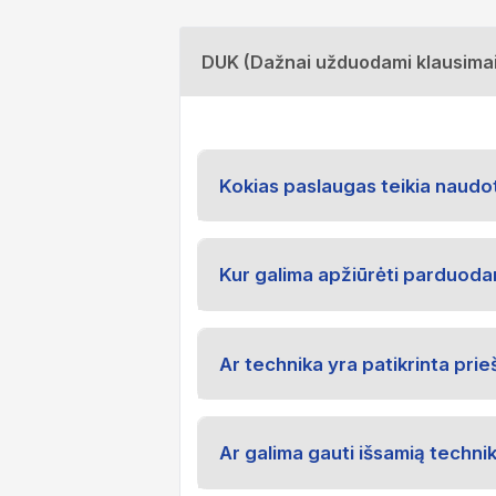
DUK (Dažnai užduodami klausimai
Kokias paslaugas teikia naudo
Kur galima apžiūrėti parduod
Ar technika yra patikrinta pri
Ar galima gauti išsamią techni