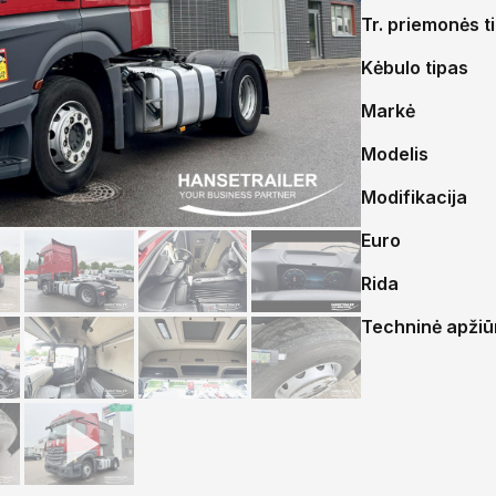
Tr. priemonės t
Kėbulo tipas
Markė
Modelis
Modifikacija
Euro
Rida
Techninė apžiūr