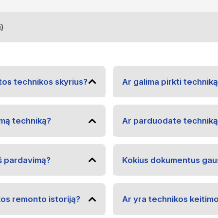
)
tos technikos skyrius?
Ar galima pirkti techniką
amą techniką?
Ar parduodate techniką 
eš pardavimą?
Kokius dokumentus gaus
kos remonto istoriją?
Ar yra technikos keitim