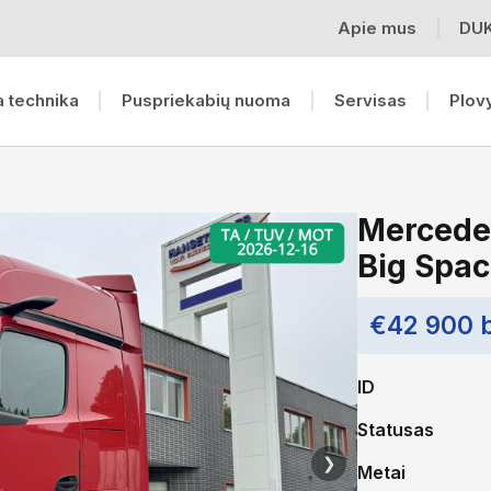
Apie mus
DU
 technika
Puspriekabių nuoma
Servisas
Plov
Mercede
Big Spa
€42 900 
ID
Statusas
❯
Metai