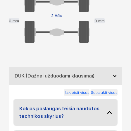
2 Ašis
0 mm
0 mm
DUK (Dažnai užduodami klausimai)
|
Išskleisti visus
Sutraukti visus
Kokias paslaugas teikia naudotos
technikos skyrius?