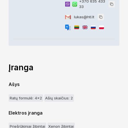
+370 635 433
33
lukas@htl.lt
Įranga
Ašys
Ratų formulė: 4x2
Ašių skaičius: 2
Elektros įranga
Priešrūkiniai žibintai
Xenon žibintai