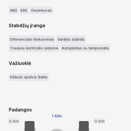
ABS
EBS
Gesintuvas
Stabdžių įranga
Diferencialo blokavimas
Variklio stabdis
Traukos kontrolės sistema
Autopilotas su tempomatu
Važiuoklė
Kėbulo spalva: Balta
Padangos
1 Ašis
0 mm
0 mm