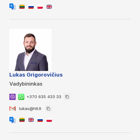
Lukas Grigorovičius
Vadybininkas
+370 635 433 33
lukas@htl.lt