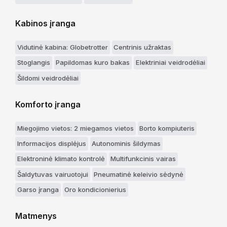
Kabinos įranga
Vidutinė kabina: Globetrotter
Centrinis užraktas
Stoglangis
Papildomas kuro bakas
Elektriniai veidrodėliai
Šildomi veidrodėliai
Komforto įranga
Miegojimo vietos: 2 miegamos vietos
Borto kompiuteris
Informacijos displėjus
Autonominis šildymas
Elektroninė klimato kontrolė
Multifunkcinis vairas
Šaldytuvas vairuotojui
Pneumatinė keleivio sėdynė
Garso įranga
Oro kondicionierius
Matmenys