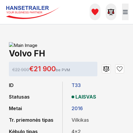
Volvo FH
€21 900
€22 900
be PVM
ID
T33
Statusas
LAISVAS
Metai
2016
Tr. priemonės tipas
Vilkikas
Kėbulo tipas
4x2