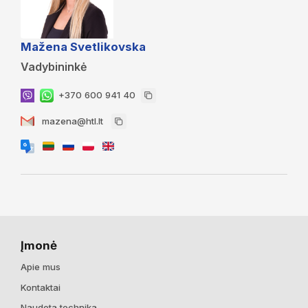
Mažena Svetlikovska
Vadybininkė
+370 600 941 40
mazena@htl.lt
Įmonė
Apie mus
Kontaktai
Naudota technika