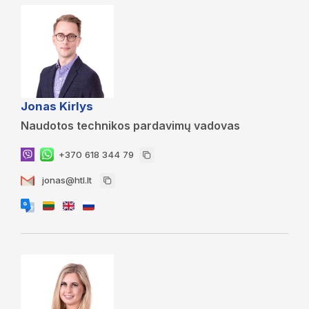
Jonas Kirlys
Naudotos technikos pardavimų vadovas
+370 618 344 79
jonas@htl.lt