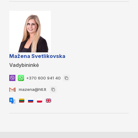
Mažena Svetlikovska
Vadybininkė
+370 600 941 40
mazena@htl.lt