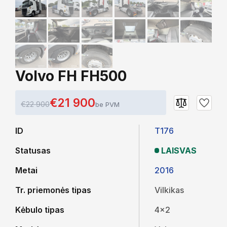
Volvo FH FH500
€21 900
€22 900
be PVM
ID
T176
Statusas
LAISVAS
Metai
2016
Tr. priemonės tipas
Vilkikas
Kėbulo tipas
4x2