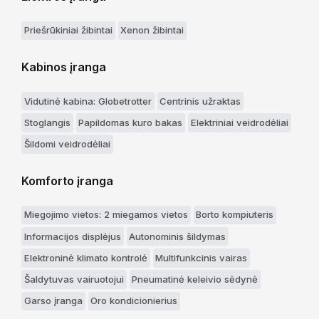
Priešrūkiniai žibintai
Xenon žibintai
Kabinos įranga
Vidutinė kabina: Globetrotter
Centrinis užraktas
Stoglangis
Papildomas kuro bakas
Elektriniai veidrodėliai
Šildomi veidrodėliai
Komforto įranga
Miegojimo vietos: 2 miegamos vietos
Borto kompiuteris
Informacijos displėjus
Autonominis šildymas
Elektroninė klimato kontrolė
Multifunkcinis vairas
Šaldytuvas vairuotojui
Pneumatinė keleivio sėdynė
Garso įranga
Oro kondicionierius