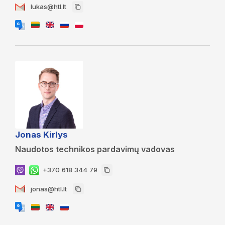
lukas@htl.lt
Jonas Kirlys
Naudotos technikos pardavimų vadovas
+370 618 344 79
jonas@htl.lt