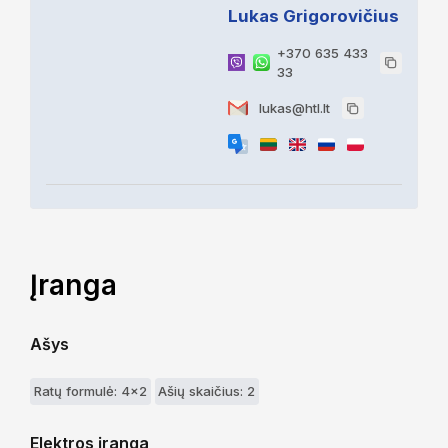
Lukas Grigorovičius
+370 635 433
33
lukas@htl.lt
Įranga
Ašys
Ratų formulė: 4x2
Ašių skaičius: 2
Elektros įranga