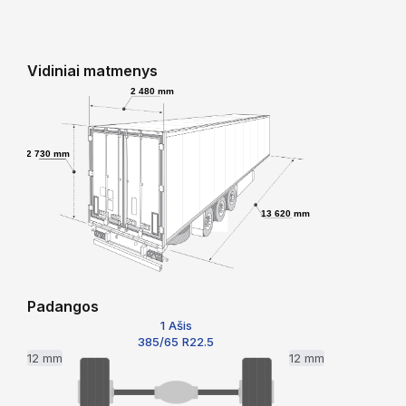
Vidiniai matmenys
2 480 mm
2 730 mm
13 620 mm
Padangos
1 Ašis
385/65 R22.5
12 mm
12 mm