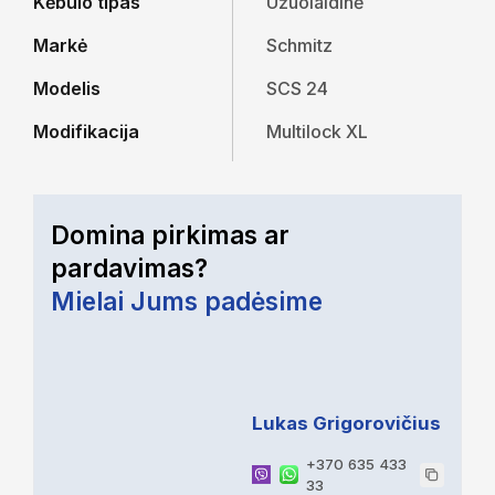
Kėbulo tipas
Užuolaidinė
Markė
Schmitz
Modelis
SCS 24
Modifikacija
Multilock XL
Domina pirkimas ar
pardavimas?
Mielai Jums padėsime
Lukas Grigorovičius
+370 635 433
33