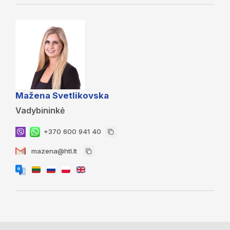
Mažena Svetlikovska
Vadybininkė
+370 600 941 40
mazena@htl.lt