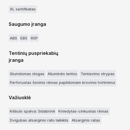
XL sertifikatas
Saugumo įranga
ABS
EBS
RSP
Tentinių puspriekabių
įranga
Stumdomas stogas
Aliuminės lentos
Tentavimo strypas
Perforuotas šoninis rėmas papildomam krovinio tvirtinimui
Važiuoklė
Kėbulo spalva: Sidabrinė
Kniedytas-cinkuotas rėmas
Dvigubas atsarginio rato laikiklis
Atsarginis ratas