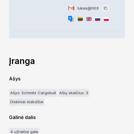
lukas@htl.lt
Įranga
Ašys
Ašys: Schmitz Cargobull
Ašių skaičius: 3
Diskiniai stabdžiai
Galinė dalis
4 užraktai gale