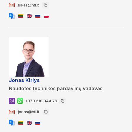
lukas@htl.lt
Jonas Kirlys
Naudotos technikos pardavimų vadovas
+370 618 344 79
jonas@htl.lt